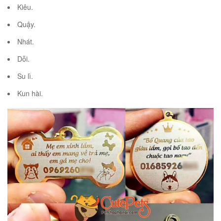
Kiêu.
Quậy.
Nhát.
Dỗi.
Su lì.
Kun hài.