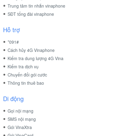
Trung tâm tin nhắn vinaphone
SĐT tổng đài vinaphone
Hỗ trợ
*091#
Cách hủy 4G Vinaphone
Kiểm tra dung lượng 4G Vina
Kiểm tra dịch vụ
Chuyển đổi gói cước
Thông tin thuê bao
Di động
Gọi nội mạng
SMS nội mạng
Gói VinaXtra
Gói VinaCard