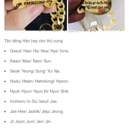
Tên tiếng Hàn hay cho thú cưng
Gaeul/ Hae/ Ha/ Hea/ Hye/ Inna.
Kwan/ Mee/ Nam/ Sun.
Seok/ Yeong/ Sung/ Yu/ Na.
Hudu/ Hwan/ Hwindungi/ Hyeon.
Hyuk/ Hyun/ Hyun Ki/ Hyun Shik.
Incheon/ In-Su/ Iseul/ Jae.
Jae-Hee/ Jashik/ Jeju/ Jeong.
Ji/ Joon/ Jum/ Jen/ Jin.