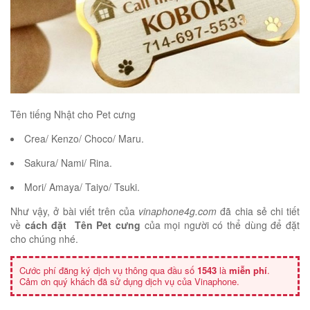
Tên tiếng Nhật cho Pet cưng
Crea/ Kenzo/ Choco/ Maru.
Sakura/ Nami/ Rina.
Mori/ Amaya/ Taiyo/ Tsuki.
Như vậy, ở bài viết trên của
vinaphone4g.com
đã chia sẻ chi tiết
về
cách đặt Tên Pet cưng
của mọi người có thể dùng để đặt
cho chúng nhé.
Cước phí đăng ký dịch vụ thông qua đầu số
1543
là
miễn phí
.
Cảm ơn quý khách đã sử dụng dịch vụ của Vinaphone.