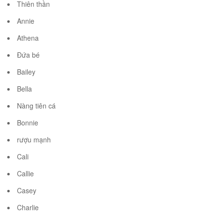
Thiên thần
Annie
Athena
Đứa bé
Bailey
Bella
Nàng tiên cá
Bonnie
rượu mạnh
Cali
Callie
Casey
Charlie