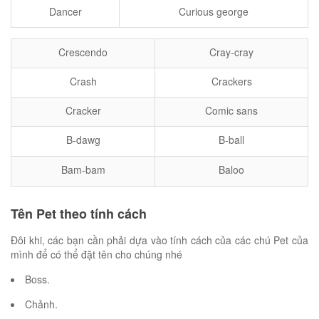
Dancer
Curious george
Crescendo
Cray-cray
Crash
Crackers
Cracker
Comic sans
B-dawg
B-ball
Bam-bam
Baloo
Tên Pet theo tính cách
Đôi khi, các bạn cần phải dựa vào tính cách của các chú Pet của
mình để có thể đặt tên cho chúng nhé
Boss.
Chảnh.