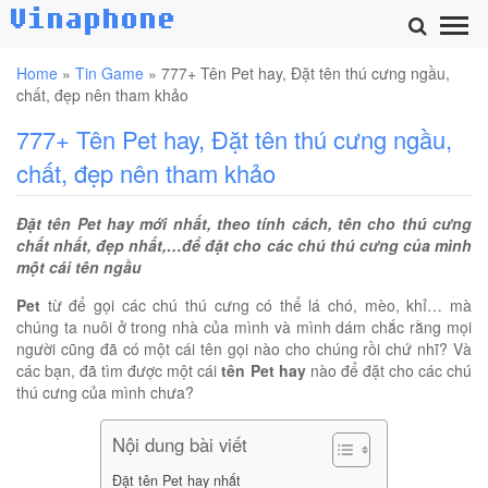
Home
»
Tin Game
»
777+ Tên Pet hay, Đặt tên thú cưng ngầu,
chất, đẹp nên tham khảo
777+ Tên Pet hay, Đặt tên thú cưng ngầu,
chất, đẹp nên tham khảo
Đặt tên Pet hay mới nhất, theo tính cách, tên cho thú cưng
chất nhất, đẹp nhất,…để đặt cho các chú thú cưng của mình
một cái tên ngầu
Pet
từ để gọi các chú thú cưng có thể lá chó, mèo, khỉ… mà
chúng ta nuôi ở trong nhà của mình và mình dám chắc rằng mọi
người cũng đã có một cái tên gọi nào cho chúng rồi chứ nhĩ? Và
các bạn, đã tìm được một cái
tên Pet hay
nào để đặt cho các chú
thú cưng của mình chưa?
Nội dung bài viết
Đặt tên Pet hay nhất