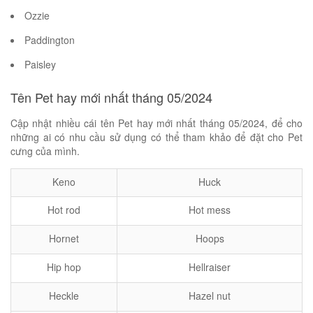
Ozzie
Paddington
Paisley
Tên Pet hay mới nhất tháng 05/2024
Cập nhật nhiều cái tên Pet hay mới nhất tháng 05/2024, để cho
những ai có nhu cầu sử dụng có thể tham khảo để đặt cho Pet
cưng của mình.
Keno
Huck
Hot rod
Hot mess
Hornet
Hoops
Hip hop
Hellraiser
Heckle
Hazel nut