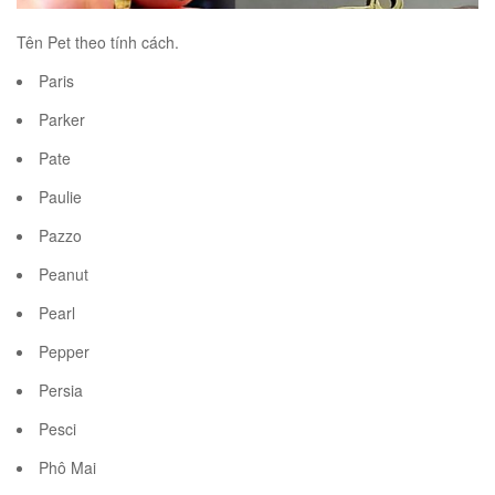
Tên Pet theo tính cách.
Paris
Parker
Pate
Paulie
Pazzo
Peanut
Pearl
Pepper
Persia
Pesci
Phô Mai