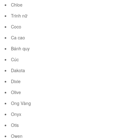
Chloe
Trinh nữ
Coco
Ca cao
Bánh quy
Cúc
Dakota
Dixie
Olive
Ong Vàng
Onyx
Otis
Owen