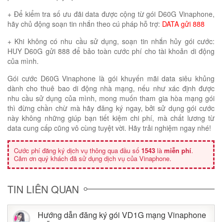
+ Để kiểm tra số ưu đãi data được cộng từ gói D60G Vinaphone,
hãy chủ động soạn tin nhắn theo cú pháp hỗ trợ:
DATA gửi 888
+ Khi không có nhu cầu sử dụng, soạn tin nhắn hủy gói cước:
HUY D60G gửi 888 để bảo toàn cước phí cho tài khoản di động
của mình.
Gói cước D60G Vinaphone là gói khuyến mãi data siêu khủng
dành cho thuê bao di động nhà mạng, nếu như xác định được
nhu cầu sử dụng của mình, mong muốn tham gia hòa mạng gói
thì đừng chần chừ mà hãy đăng ký ngay, bởi sử dụng gói cước
này không những giúp bạn tiết kiệm chi phí, mà chất lương từ
data cung cấp cũng vô cùng tuyệt vời. Hãy trải nghiệm ngay nhé!
Cước phí đăng ký dịch vụ thông qua đầu số
1543
là
miễn phí
.
Cảm ơn quý khách đã sử dụng dịch vụ của Vinaphone.
TIN LIÊN QUAN
Hướng dẫn đăng ký gói VD1G mạng Vinaphone