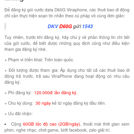
Để đăng ký gói cước data D60G Vinaphone, các thuê bao di động
chỉ cần thực hiện soạn tin nhắn theo cú pháp vô cùng đơn giản:
DKV
D60G
gửi
1543
Tuy nhiên, trước khi đăng ký, hãy chú ý về phần thông tin chi tiết
của gói cước, để biết được những quy định cũng như điều kiện
tham gia đăng ký nhé.
+ Phạm vi triển khai: Trên toàn quốc.
+ Đối tượng được tham gia: Áp dụng cho tất cả các thuê bao di
động trả trước, trả sau VinaPhone đang hoạt động có nhu cầu
đăng ký.
+ Phí đăng ký:
120.000đ/ lần đăng ký.
+ Chu kỳ dùng:
30 ngày
kể từ ngày đăng ký đầu tiên.
+ Ưu đãi nhận:
Cộng
60GB tốc độ cao (2GB/ngày)
, thoải mái thời gian xem
phim, nghe nhạc, chơi game, lướt facebook, zalo giải trí.