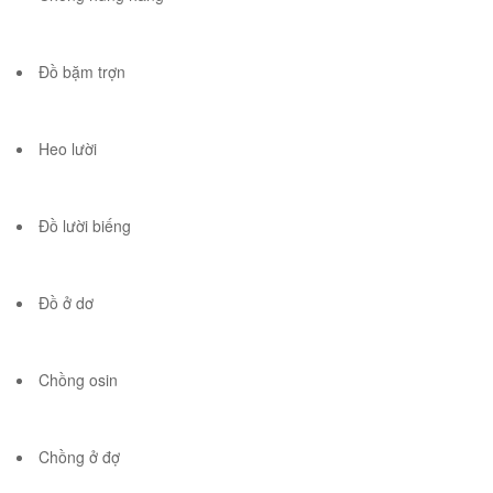
Đồ bặm trợn
Heo lười
Đồ lười biếng
Đồ ở dơ
Chồng osin
Chồng ở đợ