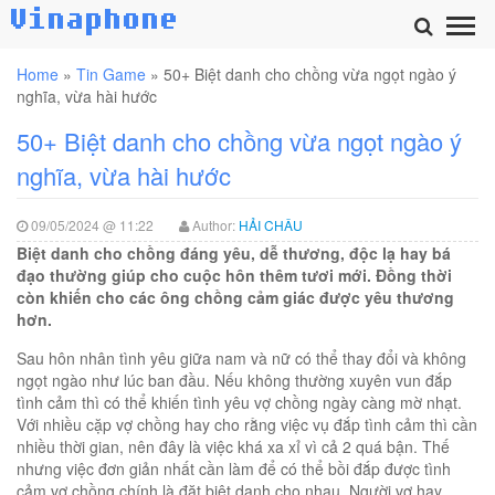
Home
»
Tin Game
»
50+ Biệt danh cho chồng vừa ngọt ngào ý
nghĩa, vừa hài hước
50+ Biệt danh cho chồng vừa ngọt ngào ý
nghĩa, vừa hài hước
09/05/2024 @ 11:22
Author:
HẢI CHÂU
Biệt danh cho chồng đáng yêu, dễ thương, độc lạ hay bá
đạo thường giúp cho cuộc hôn thêm tươi mới. Đồng thời
còn khiến cho các ông chồng cảm giác được yêu thương
hơn.
Sau hôn nhân tình yêu giữa nam và nữ có thể thay đổi và không
ngọt ngào như lúc ban đầu. Nếu không thường xuyên vun đắp
tình cảm thì có thể khiến tình yêu vợ chồng ngày càng mờ nhạt.
Với nhiều cặp vợ chồng hay cho rằng việc vụ đắp tình cảm thì cần
nhiều thời gian, nên đây là việc khá xa xỉ vì cả 2 quá bận. Thế
nhưng việc đơn giản nhất cần làm để có thể bồi đắp được tình
cảm vợ chồng chính là đặt biệt danh cho nhau. Người vợ hay