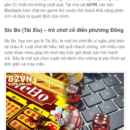
gần 21 nhất mà không vượt quá. Tại nhà cái
82VN
, các bàn
Blackjack luôn chật kín game thủ muốn thử thách khả năng phân
tích và đưa ra quyết định của mình.
Sic Bo (Tài Xỉu) – trò chơi cổ điển phương Đông
Sic Bo, hay còn gọi là Tài Xỉu, là một trò chơi lắc xí ngầu phổ biến
tại châu Á. Luật chơi dễ hiểu, kết quả nhanh chóng, với nhiều cửa
cược khác nhau giúp trò chơi này luôn giữ được sức hút mạnh
mẽ. Đây là một lựa chọn tuyệt vời dành cho những ai yêu thích sự
đơn giản và may mắn.