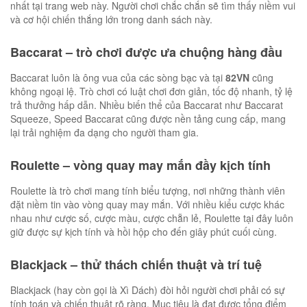
nhất tại trang web này. Người chơi chắc chắn sẽ tìm thấy niềm vui
và cơ hội chiến thắng lớn trong danh sách này.
Baccarat – trò chơi được ưa chuộng hàng đầu
Baccarat luôn là ông vua của các sòng bạc và tại
82VN
cũng
không ngoại lệ. Trò chơi có luật chơi đơn giản, tốc độ nhanh, tỷ lệ
trả thưởng hấp dẫn. Nhiều biến thể của Baccarat như Baccarat
Squeeze, Speed Baccarat cũng được nền tảng cung cấp, mang
lại trải nghiệm đa dạng cho người tham gia.
Roulette – vòng quay may mắn đầy kịch tính
Roulette là trò chơi mang tính biểu tượng, nơi những thành viên
đặt niềm tin vào vòng quay may mắn. Với nhiều kiểu cược khác
nhau như cược số, cược màu, cược chẵn lẻ, Roulette tại đây luôn
giữ được sự kịch tính và hồi hộp cho đến giây phút cuối cùng.
Blackjack – thử thách chiến thuật và trí tuệ
Blackjack (hay còn gọi là Xì Dách) đòi hỏi người chơi phải có sự
tính toán và chiến thuật rõ ràng. Mục tiêu là đạt được tổng điểm