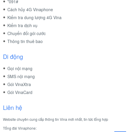
*091#
Cách hủy 4G Vinaphone
Kiểm tra dung lượng 4G Vina
Kiểm tra dịch vụ
Chuyển đổi gói cước
Thông tin thuê bao
Di động
Gọi nội mạng
SMS nội mạng
Gói VinaXtra
Gói VinaCard
Liên hệ
Website chuyên cung cấp thông tin Vina mới nhất, tin tức tổng hợp
Tổng đài Vinaphone: