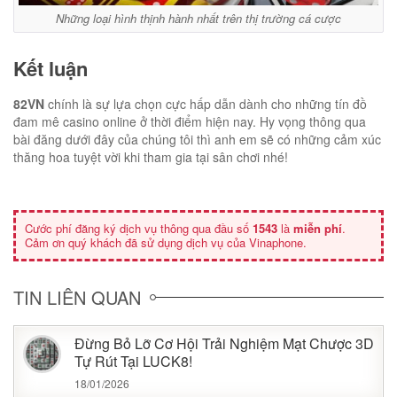
Những loại hình thịnh hành nhất trên thị trường cá cược
Kết luận
82VN
chính là sự lựa chọn cực hấp dẫn dành cho những tín đồ
đam mê casino online ở thời điểm hiện nay. Hy vọng thông qua
bài đăng dưới đây của chúng tôi thì anh em sẽ có những cảm xúc
thăng hoa tuyệt vời khi tham gia tại sân chơi nhé!
Cước phí đăng ký dịch vụ thông qua đầu số
1543
là
miễn phí
.
Cảm ơn quý khách đã sử dụng dịch vụ của Vinaphone.
TIN LIÊN QUAN
Đừng Bỏ Lỡ Cơ Hội Trải Nghiệm Mạt Chược 3D
Tự Rút Tại LUCK8!
18/01/2026