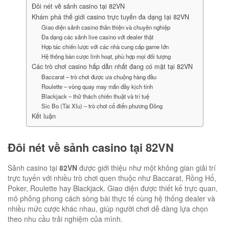
Đôi nét về sảnh casino tại 82VN
Khám phá thế giới casino trực tuyến đa dạng tại 82VN
Giao diện sảnh casino thân thiện và chuyên nghiệp
Đa dạng các sảnh live casino với dealer thật
Hợp tác chiến lược với các nhà cung cấp game lớn
Hệ thống bàn cược linh hoạt, phù hợp mọi đối tượng
Các trò chơi casino hấp dẫn nhất đang có mặt tại 82VN
Baccarat – trò chơi được ưa chuộng hàng đầu
Roulette – vòng quay may mắn đầy kịch tính
Blackjack – thử thách chiến thuật và trí tuệ
Sic Bo (Tài Xỉu) – trò chơi cổ điển phương Đông
Kết luận
Đôi nét về sảnh casino tại 82VN
Sảnh casino tại
82VN
được giới thiệu như một không gian giải trí
trực tuyến với nhiều trò chơi quen thuộc như Baccarat, Rồng Hổ,
Poker, Roulette hay Blackjack. Giao diện được thiết kế trực quan,
mô phỏng phong cách sòng bài thực tế cùng hệ thống dealer và
nhiều mức cược khác nhau, giúp người chơi dễ dàng lựa chọn
theo nhu cầu trải nghiệm của mình.