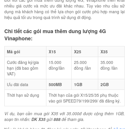
Đối với các gói mua thêm dung lượng 4G, Vinaphone triển khai
nhiều giá cước và mức ưu đãi khác nhau. Tùy vào nhu cầu sử
dụng mà khách hàng có thể lựa chọn gói cước phù hợp mang lại
hiệu quả tối ưu trong quá trình sử dụng di động.
Chi tiết các gói mua thêm dung lượng 4G
Vinaphone:
Mã gói
X15
X25
X35
Cước đăng ký/gia
15.000
25.000
35.000
hạn (đã bao gồm
đồng/lần
đồng /lần
đồng /lần
VAT)
Ưu đãi data
500MB
1GB
2GB
Thời hạn sử dụng
Thời hạn của gói X15/25/35 phụ thuộc
vào gói SPEED79/199/299/ đã đăng ký.
Ví dụ, bạn cần mua gói X35 với 35.000đ được cộng thêm 1GB,
soạn tin nhắn:
DK X35
gửi
888
để tham gia.