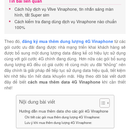
Tin bài liên quan
Cách hủy dịch vụ Vlive Vinaphone, tin nhắn sáng màn
hình, tắt Super sim
Cách kiểm tra đang dùng dịch vụ Vinaphone nào chuẩn
100%
Theo đó,
đăng ký mua thêm dung lượng 4G Vinaphone
từ các
gói cước ưu đãi đang được nhà mạng triển khai khách hàng sẽ
được bổ sung một dung lượng data đáng kể có hiệu lực sử dụng
cùng với gói cước 4G chính đang dùng. Hơn nữa các gói bổ sung
dung lượng 4G đều có giá cước rẻ cùng mức ưu đãi “khủng” nên
đây chính là giải pháp để tiếp tục sử dụng data hiệu quả, tiết kiệm
khi nhỡ tiêu tốn hết data khuyến mãi. Hãy theo dõi bài viết dưới
đây để biết
cách mua thêm data 4G Vinaphone
khi cần thiết
nhé!
Nội dung bài viết
Hướng dẫn mua thêm data cho các gói 4G Vinaphone
Chi tiết các gói mua thêm dung lượng 4G Vinaphone:
Lưu ý khi mua thêm dung lượng 4G Vinaphone: