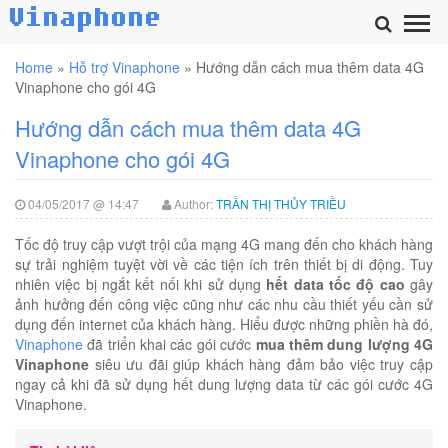
Home
»
Hỗ trợ Vinaphone
»
Hướng dẫn cách mua thêm data 4G
Vinaphone cho gói 4G
Hướng dẫn cách mua thêm data 4G
Vinaphone cho gói 4G
04/05/2017 @ 14:47
Author:
TRẦN THỊ THỦY TRIỀU
Tốc độ truy cập vượt trội của mạng 4G mang đến cho khách hàng
sự trải nghiệm tuyệt vời về các tiện ích trên thiết bị di động. Tuy
nhiên việc bị ngắt kết nối khi sử dụng
hết data tốc độ cao
gây
ảnh hưởng đến công việc cũng như các nhu cầu thiết yếu cần sử
dụng đến internet của khách hàng. Hiểu được những phiền hà đó,
Vinaphone
đã triển khai các gói cước
mua thêm dung lượng 4G
Vinaphone
siêu ưu đãi giúp khách hàng đảm bảo việc truy cập
ngay cả khi đã sử dụng hết dung lượng data từ các gói cước 4G
Vinaphone.