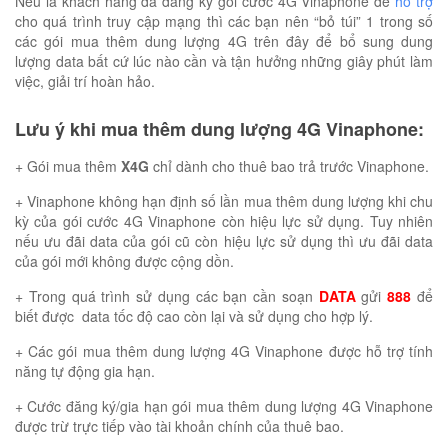
Nếu là khách hàng đã đăng ký gói cước 4G Vinaphone để
hỗ trợ
cho quá trình truy cập mạng thì các bạn nên “bỏ túi” 1 trong số
các gói mua thêm dung lượng 4G trên đây để bổ sung dung
lượng data bất cứ lúc nào cần và tận hưởng những giây phút làm
việc, giải trí hoàn hảo.
Lưu ý khi mua thêm dung lượng 4G Vinaphone:
+ Gói mua thêm
X4G
chỉ dành cho thuê bao trả trước Vinaphone.
+ Vinaphone không hạn định số lần mua thêm dung lượng khi chu
kỳ của gói cước 4G Vinaphone còn hiệu lực sử dụng. Tuy nhiên
nếu ưu đãi data của gói cũ còn hiệu lực sử dụng thì ưu đãi data
của gói mới không được cộng dồn.
+ Trong quá trình sử dụng các bạn cần soạn
DATA
gửi
888
để
biết được data tốc độ cao còn lại và sử dụng cho hợp lý.
+ Các gói mua thêm dung lượng 4G Vinaphone được hỗ trợ tính
năng tự động gia hạn.
+ Cước đăng ký/gia hạn gói mua thêm dung lượng 4G Vinaphone
được trừ trực tiếp vào tài khoản chính của thuê bao.