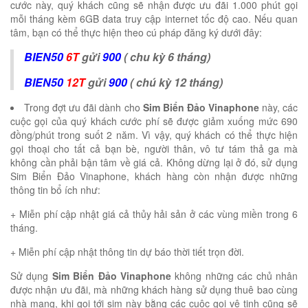
cước này, quý khách cũng sẽ nhận được ưu đãi 1.000 phút gọi
mỗi tháng kèm 6GB data truy cập internet tốc độ cao. Nếu quan
tâm, bạn có thể thực hiện theo cú pháp đăng ký dưới đây:
BIEN50
6T
gửi
900
( chu kỳ 6 tháng)
BIEN50
12T
gửi
900
( chú kỳ 12 tháng)
Trong đợt ưu đãi dành cho
Sim Biển Đảo Vinaphone
này, các
cuộc gọi của quý khách cước phí sẽ được giảm xuống mức 690
đồng/phút trong suốt 2 năm. Vì vậy, quý khách có thể thực hiện
gọi thoại cho tất cả bạn bè, người thân, vô tư tám thả ga mà
không cần phải bận tâm về giá cả. Không dừng lại ở đó, sử dụng
Sim Biển Đảo Vinaphone, khách hàng còn nhận được những
thông tin bổ ích như:
+ Miễn phí cập nhật giá cả thủy hải sản ở các vùng miền trong 6
tháng.
+ Miễn phí cập nhật thông tin dự báo thời tiết trọn đời.
Sử dụng
Sim Biển Đảo Vinaphone
không những các chủ nhân
được nhận ưu đãi, mà những khách hàng sử dụng thuê bao cùng
nhà mạng, khi gọi tới sim này bằng các cuộc gọi vệ tinh cũng sẽ