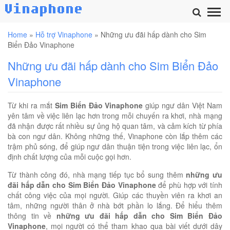
Home
»
Hỗ trợ Vinaphone
»
Những ưu đãi hấp dành cho Sim
Biển Đảo Vinaphone
Những ưu đãi hấp dành cho Sim Biển Đảo
Vinaphone
Từ khi ra mắt
Sim Biển Đảo Vinaphone
giúp ngư dân Việt Nam
yên tâm về việc liên lạc hơn trong mỗi chuyến ra khơi, nhà mạng
đã nhận được rất nhiều sự ủng hộ quan tâm, và cảm kích từ phía
bà con ngư dân. Không những thế, Vinaphone còn lắp thêm các
trậm phủ sóng, để giúp ngư dân thuận tiện trong việc liên lạc, ổn
định chất lượng của mỗi cuộc gọi hơn.
Từ thành công đó, nhà mạng tiếp tục bổ sung thêm
những ưu
đãi hấp dẫn cho Sim Biển Đảo Vinaphone
để phù hợp với tính
chất công việc của mọi người. Giúp các thuyền viên ra khơi an
tâm, những người thân ở nhà bớt phần lo lắng. Để hiểu thêm
thông tin về
những ưu đãi hấp dẫn cho Sim Biển Đảo
Vinaphone
, mọi người có thể tham khao qua bài viết dưới dây