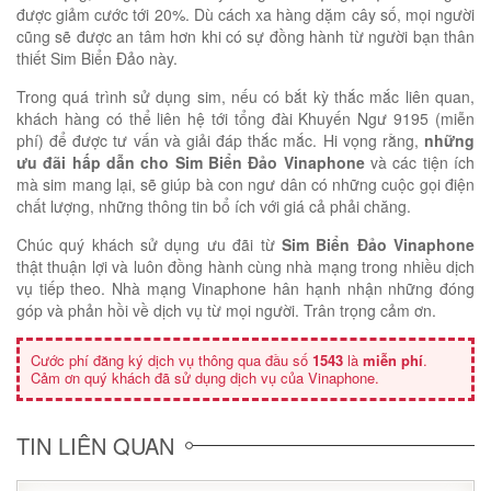
được giảm cước tới 20%. Dù cách xa hàng dặm cây số, mọi người
cũng sẽ được an tâm hơn khi có sự đồng hành từ người bạn thân
thiết Sim Biển Đảo này.
Trong quá trình sử dụng sim, nếu có bắt kỳ thắc mắc liên quan,
khách hàng có thể liên hệ tới tổng đài Khuyến Ngư 9195 (miễn
phí) để được tư vấn và giải đáp thắc mắc. Hi vọng rằng,
những
ưu đãi hấp dẫn cho Sim Biển Đảo Vinaphone
và các tiện ích
mà sim mang lại, sẽ giúp bà con ngư dân có những cuộc gọi điện
chất lượng, những thông tin bổ ích với giá cả phải chăng.
Chúc quý khách sử dụng ưu đãi từ
Sim Biển Đảo Vinaphone
thật thuận lợi và luôn đồng hành cùng nhà mạng trong nhiều dịch
vụ tiếp theo. Nhà mạng Vinaphone hân hạnh nhận những đóng
góp và phản hồi về dịch vụ từ mọi người. Trân trọng cảm ơn.
Cước phí đăng ký dịch vụ thông qua đầu số
1543
là
miễn phí
.
Cảm ơn quý khách đã sử dụng dịch vụ của Vinaphone.
TIN LIÊN QUAN