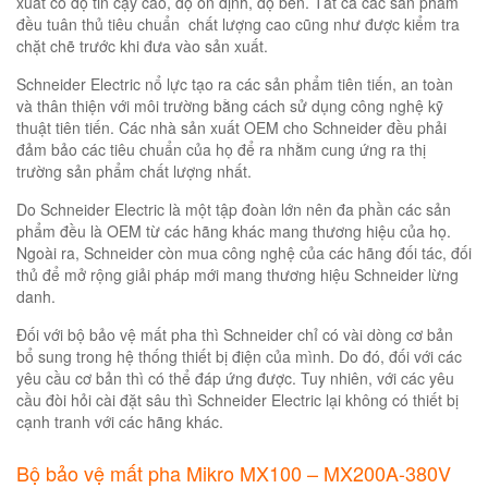
xuất có độ tin cậy cao, độ ổn định, độ bền. Tất cả các sản phẩm
đều tuân thủ tiêu chuẩn chất lượng cao cũng như được kiểm tra
chặt chẽ trước khi đưa vào sản xuất.
Schneider Electric nổ lực tạo ra các sản phẩm tiên tiến, an toàn
và thân thiện với môi trường bằng cách sử dụng công nghệ kỹ
thuật tiên tiến. Các nhà sản xuất OEM cho Schneider đều phải
đảm bảo các tiêu chuẩn của họ để ra nhằm cung ứng ra thị
trường sản phẩm chất lượng nhất.
Do Schneider Electric là một tập đoàn lớn nên đa phần các sản
phẩm đều là OEM từ các hãng khác mang thương hiệu của họ.
Ngoài ra, Schneider còn mua công nghệ của các hãng đối tác, đối
thủ để mở rộng giải pháp mới mang thương hiệu Schneider lừng
danh.
Đối với bộ bảo vệ mất pha thì Schneider chỉ có vài dòng cơ bản
bổ sung trong hệ thống thiết bị điện của mình. Do đó, đối với các
yêu cầu cơ bản thì có thể đáp ứng được. Tuy nhiên, với các yêu
cầu đòi hỏi cài đặt sâu thì Schneider Electric lại không có thiết bị
cạnh tranh với các hãng khác.
Bộ bảo vệ mất pha Mikro MX100 – MX200A-380V