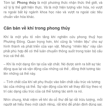
Tóm lại:
Phong thủy
là một phương thức nhận thức thế giới, và
xử lý lý thế giới hiện thực. Và là một hiện tượng văn hóa, nó vượt
ra ngoài bất kỳ ngành khoa học nào và vượt ra ngoài các tiêu
chuẩn văn hóa khác.
Căn bản về khí trong phong thủy
Khí là một yếu tố nền tảng khi nghiên cứu phong thuỷ học
Phương Đông. Quan trọng hơn, khí cũng là “nhiên liệu” cho sự
hình thành và phát triển của vạn vật. Nhưng “nhiên liệu” này cần
phải phù hợp để có thể luân chuyển thông suốt trong toàn bộ cấu
trúc cá thể đó.
– Khí là một dạng tồn tại của vật chất. Nó được sinh ra bởi sự tác
động qua lại và vận động của những cá thể , đồng thời tương tác
lên những cá thế này.
– Tính chất của khí sẽ phụ thuộc vào bản chất cấu trúc và tương
tác của những cá thể. Sự vận động của khí sẽ thay đổi tùy theo vị
trí các dạng cấu trúc của cá thể tương tác sinh ra nó.
Nhìn chung, khái niệm về khí do cổ thư để lại rất trừu tượng, mỗi
người sẽ hiểu theo một cách riêng, rất khó để phân định đúng sai.