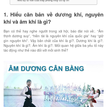
Nhờ sự tư vấn của thầy phong thủy có uy tín
1. Hiểu căn bản về dương khí, nguyên
khí và âm khí là gì?
Bạn có thể hay nghe người trong xã hội, báo đài nói về:. “Âm
thịnh dương suy”, “hiền tài là nguyên khí của quốc gia” hay “giữ
gìn nguyên khí”. Vậy bản chất của khí là gì?. Dương khí là gì?.
Nguyên khí là gì?. Âm khí là gì?. Mối quan hệ giữa ba yếu tố này
tác động như thế nào đối với mỗi sinh thể?