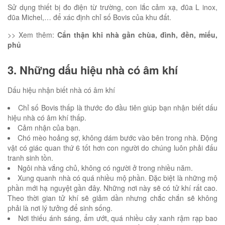
Sử dụng thiết bị đo điện từ trường, con lắc cảm xạ, đũa L inox,
đũa Michel,… để xác định chỉ số Bovis của khu đất.
>> Xem thêm:
Cẩn thận khi nhà gần chùa, đình, đền, miếu,
phủ
3. Những dấu hiệu nhà có âm khí
Dấu hiệu nhận biết nhà có âm khí
Chỉ số Bovis thấp là thước đo đầu tiên giúp bạn nhận biết dấu
hiệu nhà có âm khí thấp.
Cảm nhận của bạn.
Chó mèo hoảng sợ, không dám bước vào bên trong nhà. Động
vật có giác quan thứ 6 tốt hơn con người do chúng luôn phải đấu
tranh sinh tồn.
Ngôi nhà vắng chủ, không có người ở trong nhiều năm.
Xung quanh nhà có quá nhiều mộ phần. Đặc biệt là những mộ
phần mới hạ nguyệt gần đây. Những nơi này sẽ có tử khí rất cao.
Theo thời gian tử khí sẽ giảm dần nhưng chắc chắn sẽ không
phải là nơi lý tưởng để sinh sống.
Nơi thiếu ánh sáng, ẩm ướt, quá nhiều cây xanh rậm rạp bao