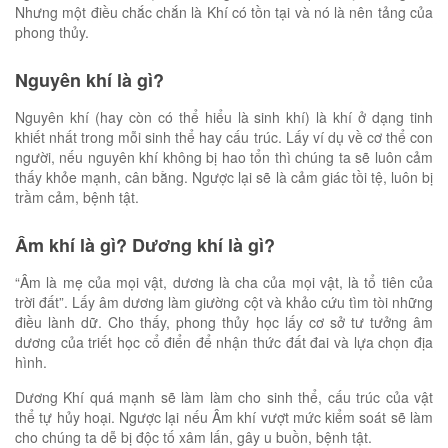
Nhưng một điều chắc chắn là Khí có tồn tại và nó là nên tảng của
phong thủy.
Nguyên khí là gì?
Nguyên khí (hay còn có thể hiểu là sinh khí) là khí ở dạng tinh
khiết nhất trong mỗi sinh thể hay cấu trúc. Lấy ví dụ về cơ thể con
người, nếu nguyên khí không bị hao tổn thì chúng ta sẽ luôn cảm
thấy khỏe mạnh, cân bằng. Ngược lại sẽ là cảm giác tồi tệ, luôn bị
trầm cảm, bệnh tật.
Âm khí là gì? Dương khí là gì?
“Âm là mẹ của mọi vật, dương là cha của mọi vật, là tổ tiên của
trời đất”. Lấy âm dương làm giường cột và khảo cứu tìm tòi những
điều lành dữ. Cho thấy, phong thủy học lấy cơ sở tư tưởng âm
dương của triết học cổ điển để nhận thức đất đai và lựa chọn địa
hình.
Dương Khí quá mạnh sẽ làm làm cho sinh thể, cấu trúc của vật
thể tự hủy hoại. Ngược lại nếu Âm khí vượt mức kiểm soát sẽ làm
cho chúng ta dễ bị độc tố xâm lấn, gây u buồn, bệnh tật.