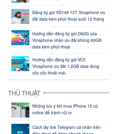
Đăng ký gói VD149 12T Vinaphone ưu
đãi data kèm phút thoại suốt 12 tháng
Hướng dẫn đăng ký gói D60G của
Vinaphone nhận ưu đãi khủng 60GB
data kèm phút thoại
Hướng dẫn đăng ký gói VC5
Vinaphone ưu đãi 1,2GB data dùng
cốc cốc thoải mái.
THỦ THUẬT
Những lưu ý khi mua iPhone 15 cũ
online để tránh rủi ro
Cách lấy link Telegram cá nhân trên
điện thoại dễ dàng nhanh chóng