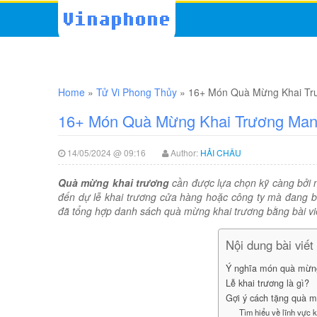
Home
»
Tử Vi Phong Thủy
»
16+ Món Quà Mừng Khai Tr
16+ Món Quà Mừng Khai Trương Man
14/05/2024 @ 09:16
Author:
HẢI CHÂU
Quà mừng khai trương
cần được lựa chọn kỹ càng bởi 
đến dự lễ khai trương cửa hàng hoặc công ty mà đang 
đã tổng hợp danh sách quà mừng khai trương bằng bài viế
Nội dung bài viết
Ý nghĩa món quà mừng 
Lễ khai trương là gì?
Gợi ý cách tặng quà m
Tìm hiểu về lĩnh vực k