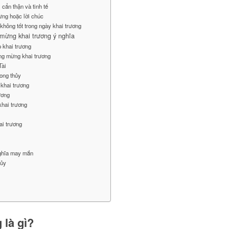
cẩn thận và tinh tế
ừng hoặc lời chúc
hông tốt trong ngày khai trương
mừng khai trương ý nghĩa
p khai trương
ờng mừng khai trương
Tài
hong thủy
khai trương
ương
hai trương
ai trương
nghĩa may mắn
hủy
là gì?