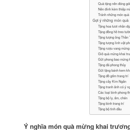
Quà tặng nên đóng gói 
Nên đính kèm thiệp m
Tránh những món quà k
Gợi ý những món quà 
Tặng hoa tươi nhân dị
Tặng đồng hồ treo tư
Tặng tượng ông Thần 
Tặng tượng linh vật p
Tặng rượu vang mừng 
Giỏ quà mừng khai tr
Gửi phong bao mừng k
Tặng đá phong thủy
Gửi tặng bánh kem kh
Tặng đồ gốm trang trí
Tặng cây Kim Ngân
Tặng tranh ảnh có ý 
Các loại bình phong t
Tặng bộ ly, ấm, chén
Tặng bình trang trí
Tặng bộ tinh dầu
Ý nghĩa món quà mừng khai trương 