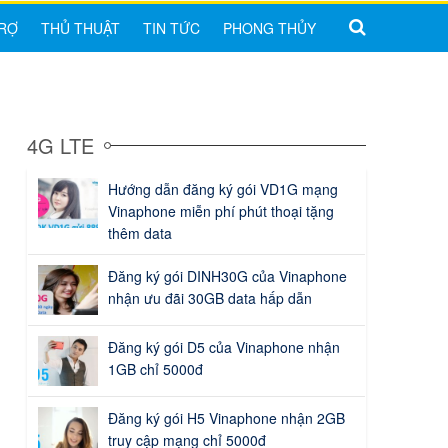
RỢ
THỦ THUẬT
TIN TỨC
PHONG THỦY
4G LTE
Hướng dẫn đăng ký gói VD1G mạng
Vinaphone miễn phí phút thoại tặng
thêm data
Đăng ký gói DINH30G của Vinaphone
nhận ưu đãi 30GB data hấp dẫn
Đăng ký gói D5 của Vinaphone nhận
1GB chỉ 5000đ
Đăng ký gói H5 Vinaphone nhận 2GB
truy cập mạng chỉ 5000đ