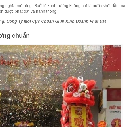
ang nghĩa mở rộng. Buổi lễ khai trương không chỉ là bước khởi đầu mà
n được phát đạt và hanh thông.
g, Công Ty Mới Cực Chuẩn Giúp Kinh Doanh Phát Đạt
ương chuẩn