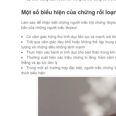
Một số biểu hiện của chứng rối lo
Làm sao để nhận biết những người mắc hội chứng Voyeu
bản của những người mắc Voyeur:
Có cảm giác hứng thú tình dục liên tục và mạnh mẽ kh
Trải qua cảm giác đau khổ hoặc không thể tập trung 
tượng về những điều không lành mạnh
Thực hiện các hành vi tình dục cho bản thân trong khi
Thường xuất hiện các triệu chứng lo lắng, trầm cảm 
thẳng và áp lực tâm lý
Trong một số trường hợp đặc biệt, người mắc chứng Vo
thích biểu hiện