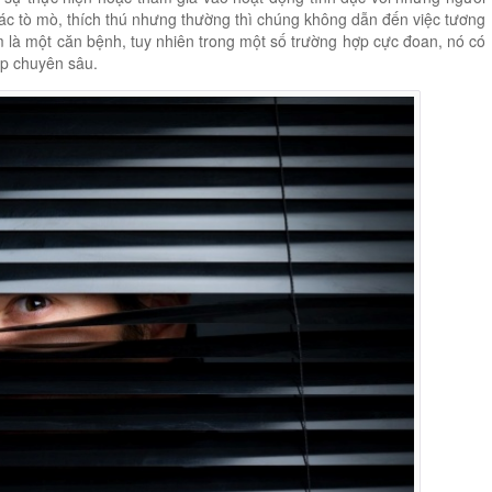
ác tò mò, thích thú nhưng thường thì chúng không dẫn đến việc tương
m là một căn bệnh, tuy nhiên trong một số trường hợp cực đoan, nó có
ệp chuyên sâu.