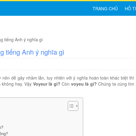
TRANG CHỦ
HỖ T
ng tiếng Anh ý nghĩa gì
ng tiếng Anh ý nghĩa gì
 nên dễ gây nhầm lẫn, tuy nhiên với ý nghĩa hoàn toàn khác biệt thì
ầm không hay. Vậy
Voyeur là gì?
Còn
voyeu là gì?
Chúng ta cùng tìm
o?
hông?