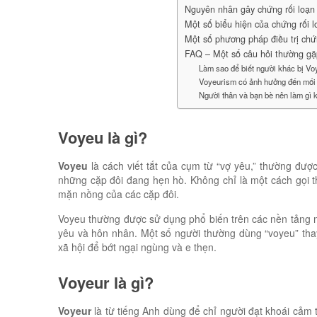
Nguyên nhân gây chứng rối loạn
Một số biểu hiện của chứng rối 
Một số phương pháp điều trị chứ
FAQ – Một số câu hỏi thường gặ
Làm sao để biết người khác bị V
Voyeurism có ảnh hưởng đến mối 
Người thân và bạn bè nên làm gì 
Voyeu là gì?
Voyeu
là cách viết tắt của cụm từ “vợ yêu,” thường đư
những cặp đôi đang hẹn hò. Không chỉ là một cách gọi 
mặn nồng của các cặp đôi.
Voyeu thường được sử dụng phổ biến trên các nền tảng mạn
yêu và hôn nhân. Một số người thường dùng “voyeu” thay
xã hội để bớt ngại ngùng và e thẹn.
Voyeur là gì?
Voyeur
là từ tiếng Anh dùng để chỉ người đạt khoái cảm 