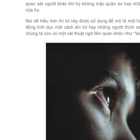
quan sát người khác khi họ không mặc quần áo hay nh
của họ.
Nói dễ hiểu hơn thì từ này được sử dụng để mô tả một h
động tình dục một cách lén lút hay những người thích xe
chúng ta còn có một vài thuật ngữ liên quan khác như “Vo