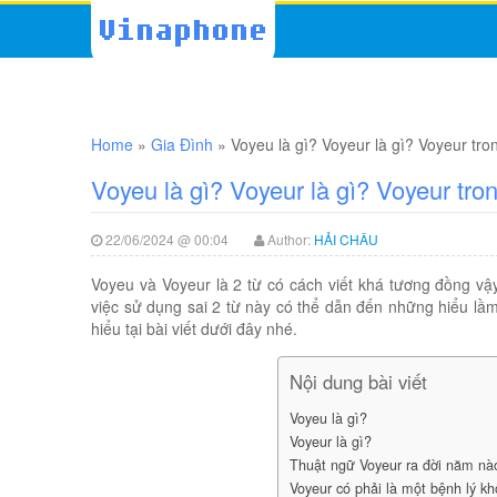
Home
»
Gia Đình
»
Voyeu là gì? Voyeur là gì? Voyeur tro
Voyeu là gì? Voyeur là gì? Voyeur tro
22/06/2024 @ 00:04
Author:
HẢI CHÂU
Voyeu và Voyeur là 2 từ có cách viết khá tương đồng vậy
việc sử dụng sai 2 từ này có thể dẫn đến những hiểu l
hiểu tại bài viết dưới đây nhé.
Nội dung bài viết
Voyeu là gì?
Voyeur là gì?
Thuật ngữ Voyeur ra đời năm nà
Voyeur có phải là một bệnh lý k