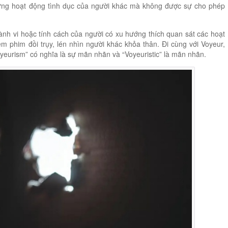
ững hoạt động tình dục của người khác mà không được sự cho phép
ành vi hoặc tính cách của người có xu hướng thích quan sát các hoạt
m phim đồi trụy, lén nhìn người khác khỏa thân. Đi cùng với Voyeur,
yeurism” có nghĩa là sự mãn nhãn và “Voyeuristic” là mãn nhãn.