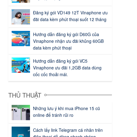
Đăng ký gói VD149 12T Vinaphone ưu
đãi data kèm phút thoại suốt 12 tháng
Hướng dẫn đăng ký gói D60G của
Vinaphone nhận ưu đãi khủng 60GB
data kèm phút thoại
Hướng dẫn đăng ký gói VC5
Vinaphone ưu đãi 1,2GB data dùng
cốc cốc thoải mái.
THỦ THUẬT
Những lưu ý khi mua iPhone 15 cũ
online để tránh rủi ro
Cách lấy link Telegram cá nhân trên
điện thoại dễ dàng nhanh chóng