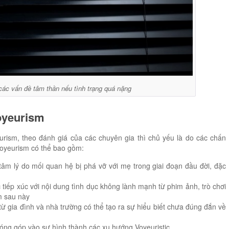
các vấn đề tâm thần nếu tình trạng quá nặng
oyeurism
eurism, theo đánh giá của các chuyên gia thì chủ yếu là do các chấn
Voyeurism có thể bao gồm:
âm lý do mối quan hệ bị phá vỡ với mẹ trong giai đoạn đầu đời, đặc
 tiếp xúc với nội dung tình dục không lành mạnh từ phim ảnh, trò chơi
sm sau này
 từ gia đình và nhà trường có thể tạo ra sự hiểu biết chưa đúng đắn về
óng góp vào sự hình thành các xu hướng Voyeuristic