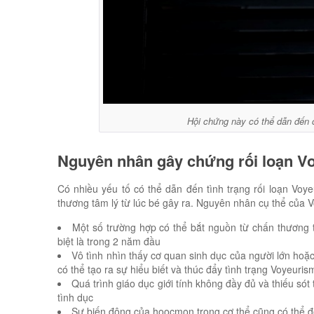
Hội chứng này có thể dẫn đến 
Nguyên nhân gây chứng rối loạn V
Có nhiều yếu tố có thể dẫn đến tình trạng rối loạn Voy
thương tâm lý từ lúc bé gây ra. Nguyên nhân cụ thể của 
Một số trường hợp có thể bắt nguồn từ chấn thương t
biệt là trong 2 năm đầu
Vô tình nhìn thấy cơ quan sinh dục của người lớn hoặc
có thể tạo ra sự hiểu biết và thúc đẩy tình trạng Voyeuri
Quá trình giáo dục giới tính không đầy đủ và thiếu sót
tình dục
Sự biến động của hoocmon trong cơ thể cũng có thể đ