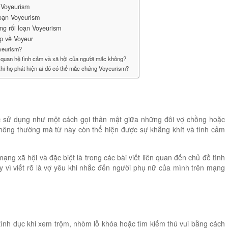
 Voyeurism
loạn Voyeurism
ng rối loạn Voyeurism
p về Voyeur
oyeurism?
quan hệ tình cảm và xã hội của người mắc không?
khi họ phát hiện ai đó có thể mắc chứng Voyeurism?
ợc sử dụng như một cách gọi thân mật giữa những đôi vợ chồng hoặc
thông thường mà từ này còn thể hiện được sự khắng khít và tình cảm
g xã hội và đặc biệt là trong các bài viết liên quan đến chủ đề tình
 vì viết rõ là vợ yêu khi nhắc đến người phụ nữ của mình trên mạng
tình dục khi xem trộm, nhòm lỗ khóa hoặc tìm kiếm thú vui bằng cách