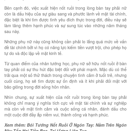
Bên cạnh đó, việc xuất hiện nốt ruồi trong lòng bàn tay phải nữ
còn là dấu hiệu của sự giàu sang và phước lành về mặt tài chính,
đặc biệt là khi tìm được tình yêu đích thực trong đời, điều này sẽ
làm tăng thêm hạnh phúc và sự sung túc vào những năm tháng
sau này.
Những phụ nữ này cũng không cần phải lo lắng quá mức về vấn
đề tài chính bởi vì họ có năng lực kiếm tiền vượt trội, cho phép họ
tự do và độc lập về mặt kinh tế.
Từ quan điểm của nhân tướng học, phụ nữ sở hữu nốt ruồi ở bàn
tay phải có sự thu hút đặc biệt đối với phái mạnh. Mặc dù có thể
trải qua một số thử thách trong chuyện tình cảm ở tuổi trẻ, nhưng
cuối cùng, họ sẽ tìm được sự ổn định và ít khi phải đối mặt với
bão giông trong đời sống hôn nhân.
Nhìn chung, sự xuất hiện của nốt ruồi trong lòng bàn tay phải
không chỉ mang ý nghĩa tích cực về mặt tài chính và sự nghiệp
mà còn về mặt tình cảm và cuộc sống cá nhân, đánh dấu cho
một cuộc đời đầy ắp niềm vui, thành công và hạnh phúc.
Xem thêm: Bói Tướng Nốt Ruồi Ở Ngón Tay: Nằm Trên Ngón
Này Tổn Hại Tiền Bạc, Tai Ương Liên Tục