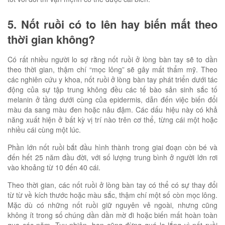
5. Nốt ruồi có to lên hay biến mất theo
thời gian không?
Có rất nhiều người lo sợ rằng nốt ruồi ở lòng bàn tay sẽ to dần
theo thời gian, thậm chí “mọc lông” sẽ gây mất thẩm mỹ. Theo
các nghiên cứu y khoa, nốt ruồi ở lòng bàn tay phát triển dưới tác
động của sự tập trung không đều các tế bào sản sinh sắc tố
melanin ở tầng dưới cùng của epidermis, dẫn đến việc biến đổi
màu da sang màu đen hoặc nâu đậm. Các dấu hiệu này có khả
năng xuất hiện ở bất kỳ vị trí nào trên cơ thể, từng cái một hoặc
nhiều cái cùng một lúc.
Phần lớn nốt ruồi bắt đầu hình thành trong giai đoạn còn bé và
đến hết 25 năm đầu đời, với số lượng trung bình ở người lớn rơi
vào khoảng từ 10 đến 40 cái.
Theo thời gian, các nốt ruồi ở lòng bàn tay có thể có sự thay đổi
từ từ về kích thước hoặc màu sắc, thậm chí một số còn mọc lông.
Mặc dù có những nốt ruồi giữ nguyên vẻ ngoài, nhưng cũng
không ít trong số chúng dần dần mờ đi hoặc biến mất hoàn toàn
qua các năm. Tuy nhiên, bạn cũng đừng quá lo lắng vì nốt ruồi