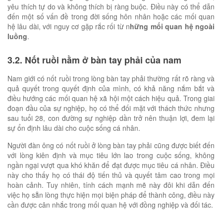
yêu thích tự do và không thích bị ràng buộc. Điều này có thể dẫn
đến một số vấn đề trong đời sống hôn nhân hoặc các mối quan
hệ lâu dài, với nguy cơ gặp rắc rối từ n
hững mối quan hệ ngoài
luồng
.
3.2. Nốt ruồi nằm ở bàn tay phải của nam
Nam giới có nốt ruồi trong lòng bàn tay phải thường rất rõ ràng và
quả quyết trong quyết định của mình, có khả năng nắm bắt và
điều hướng các mối quan hệ xã hội một cách hiệu quả. Trong giai
đoạn đầu của sự nghiệp, họ có thể đối mặt với thách thức nhưng
sau tuổi 28, con đường sự nghiệp dần trở nên thuận lợi, đem lại
sự ổn định lâu dài cho cuộc sống cá nhân.
Người đàn ông có nốt ruồi ở lòng bàn tay phải cũng được biết đến
với lòng kiên định và mục tiêu lớn lao trong cuộc sống, không
ngần ngại vượt qua khó khăn để đạt được mục tiêu cá nhân. Điều
này cho thấy họ có thái độ tiến thủ và quyết tâm cao trong mọi
hoàn cảnh. Tuy nhiên, tính cách mạnh mẽ này đôi khi dẫn đến
việc họ sẵn lòng thực hiện mọi biện pháp để thành công, điều này
cần được cân nhắc trong mối quan hệ với đồng nghiệp và đối tác.