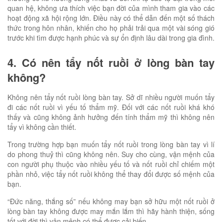
quan hệ, không ưa thích việc bạn đời của mình tham gia vào các
hoạt động xã hội rộng lớn. Điều này có thể dẫn đến một số thách
thức trong hôn nhân, khiến cho họ phải trải qua một vài sóng gió
trước khi tìm được hạnh phúc và sự ổn định lâu dài trong gia đình.
4. Có nên tẩy nốt ruồi ở lòng bàn tay
không?
Không nên tẩy nốt ruồi lòng bàn tay. Sở dĩ nhiều người muốn tẩy
đi các nốt ruồi vì yếu tố thẩm mỹ. Đối với các nốt ruồi khá khó
thấy và cũng không ảnh hưởng đến tính thẩm mỹ thì không nên
tẩy vì không cần thiết.
Trong trường hợp bạn muốn tẩy nốt ruồi trong lòng bàn tay vì lí
do phong thuỷ thì cũng không nên. Suy cho cùng, vận mệnh của
con người phụ thuộc vào nhiều yếu tố và nốt ruồi chỉ chiếm một
phần nhỏ, việc tẩy nốt ruồi không thể thay đổi được số mệnh của
bạn.
“Đức năng, thắng số” nếu không may bạn sở hữu một nốt ruồi ở
lòng bàn tay không được may mắn lắm thì hãy hành thiện, sống
tốt với đời thì vận mệnh có thể được cải biến.