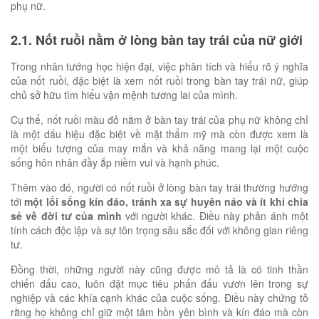
phụ nữ.
2.1. Nốt ruồi nằm ở lòng bàn tay trái của nữ giới
Trong nhân tướng học hiện đại, việc phân tích và hiểu rõ ý nghĩa
của nốt ruồi, đặc biệt là xem nốt ruồi trong bàn tay trái nữ, giúp
chủ sở hữu tìm hiểu vận mệnh tương lai của mình.
Cụ thể, nốt ruồi màu đỏ nằm ở bàn tay trái của phụ nữ không chỉ
là một dấu hiệu đặc biệt về mặt thẩm mỹ mà còn được xem là
một biểu tượng của may mắn và khả năng mang lại một cuộc
sống hôn nhân đầy ắp niềm vui và hạnh phúc.
Thêm vào đó, người có nốt ruồi ở lòng bàn tay trái thường hướng
tới
một lối sống kín đáo, tránh xa sự huyên náo và ít khi chia
sẻ về đời tư của mình
với người khác. Điều này phản ánh một
tính cách độc lập và sự tôn trọng sâu sắc đối với không gian riêng
tư.
Đồng thời, những người này cũng được mô tả là có tinh thần
chiến đấu cao, luôn đặt mục tiêu phấn đấu vươn lên trong sự
nghiệp và các khía cạnh khác của cuộc sống. Điều này chứng tỏ
rằng họ không chỉ giữ một tâm hồn yên bình và kín đáo mà còn