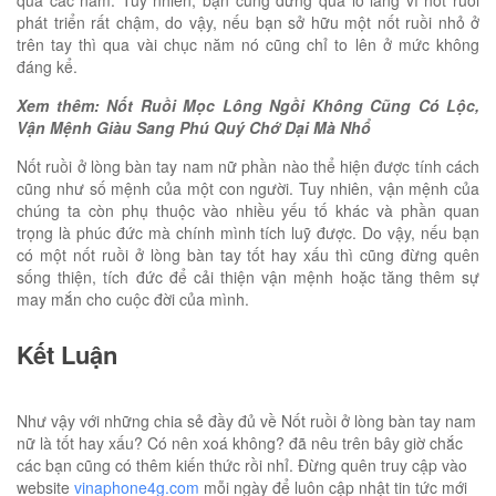
phát triển rất chậm, do vậy, nếu bạn sở hữu một nốt ruồi nhỏ ở
trên tay thì qua vài chục năm nó cũng chỉ to lên ở mức không
đáng kể.
Xem thêm: Nốt Ruồi Mọc Lông Ngồi Không Cũng Có Lộc,
Vận Mệnh Giàu Sang Phú Quý Chớ Dại Mà Nhổ
Nốt ruồi ở lòng bàn tay nam nữ phần nào thể hiện được tính cách
cũng như số mệnh của một con người. Tuy nhiên, vận mệnh của
chúng ta còn phụ thuộc vào nhiều yếu tố khác và phần quan
trọng là phúc đức mà chính mình tích luỹ được. Do vậy, nếu bạn
có một nốt ruồi ở lòng bàn tay tốt hay xấu thì cũng đừng quên
sống thiện, tích đức để cải thiện vận mệnh hoặc tăng thêm sự
may mắn cho cuộc đời của mình.
Kết Luận
Như vậy với những chia sẻ đầy đủ về Nốt ruồi ở lòng bàn tay nam
nữ là tốt hay xấu? Có nên xoá không? đã nêu trên bây giờ chắc
các bạn cũng có thêm kiến thức rồi nhỉ. Đừng quên truy cập vào
website
vinaphone4g.com
mỗi ngày để luôn cập nhật tin tức mới