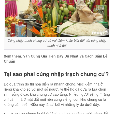
Cúng nhập trạch chung cư có vài điểm khác biệt đối với cúng nhập
trạch nhà đất
Xem thêm: Văn Cúng Gia Tiên Đầy Đủ Nhất Và Cách Sắm Lễ
Chuẩn
Tại sao phải cúng nhập trạch chung cư?
Do quá trình đô thi hóa diễn ra nhanh chóng, việc kiếm nhà ở
riêng khá khó so với một số người, vì thế họ đã đưa ra lựa chọn
sinh sống ở các khu chung cư cao tầng. Nhiều người sẽ nghĩ rằng
chỉ cần nhà ở mặt đất mới nên cúng viếng, còn khu chung cư là
không cần thiết. Điều này là sai bởi vì những lý do dưới đây:
Từ xa xưa chúng ta đã được ông cha dạy rằng, mỗi mảnh đất