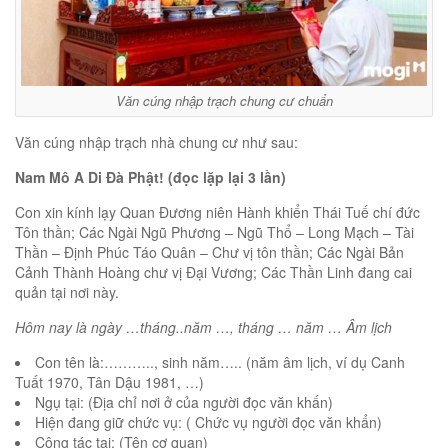
Văn cúng nhập trạch chung cư chuẩn
Văn cúng nhập trạch nhà chung cư như sau:
Nam Mô A Di Đà Phật! (đọc lặp lại 3 lần)
Con xin kính lạy Quan Đương niên Hành khiển Thái Tuế chí đức
Tôn thần; Các Ngài Ngũ Phương – Ngũ Thổ – Long Mạch – Tài
Thần – Định Phúc Táo Quân – Chư vị tôn thần; Các Ngài Bản
Cảnh Thành Hoàng chư vị Đại Vương; Các Thần Linh đang cai
quản tại nơi này.
Hôm nay là ngày …tháng..năm …, tháng … năm … Âm lịch
Con tên là:……….., sinh năm….. (năm âm lịch, ví dụ Canh
Tuất 1970, Tân Dậu 1981, …)
Ngụ tại: (Địa chỉ nơi ở của người đọc văn khấn)
Hiện đang giữ chức vụ: ( Chức vụ người đọc văn khẩn)
Công tác tại: (Tên cơ quan)