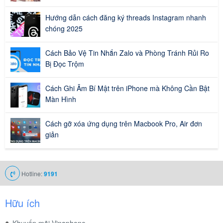
Hướng dẫn cách đăng ký threads Instagram nhanh
chóng 2025
Cách Bảo Vệ Tin Nhắn Zalo và Phòng Tránh Rủi Ro
Bị Đọc Trộm
Cách Ghi Âm Bí Mật trên iPhone mà Không Cần Bật
Màn Hình
Cách gỡ xóa ứng dụng trên Macbook Pro, Air đơn
giản
Hotline:
9191
Hữu ích