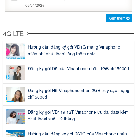
09/01/2025
Xem thêm
4G LTE
Hướng dẫn đăng ký gói VD1G mạng Vinaphone
miễn phí phút thoại tặng thêm data
Đăng ký gói D5 của Vinaphone nhận 1GB chỉ 5000đ
Đăng ký gói H5 Vinaphone nhận 2GB truy cập mạng
chỉ 5000đ
Đăng ký gói VD149 12T Vinaphone ưu đãi data kèm
phút thoại suốt 12 tháng
Hướng dẫn đăng ký gói D60G của Vinaphone nhận