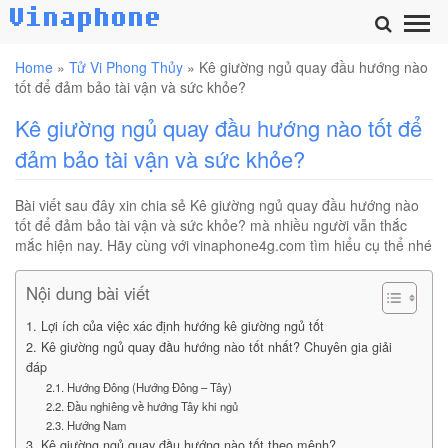
Home
»
Tử Vi Phong Thủy
»
Kê giường ngủ quay đầu hướng nào
tốt để đảm bảo tài vận và sức khỏe?
Kê giường ngủ quay đầu hướng nào tốt để
đảm bảo tài vận và sức khỏe?
Bài viết sau đây xin chia sẻ Kê giường ngủ quay đầu hướng nào
tốt để đảm bảo tài vận và sức khỏe? mà nhiều người vẫn thắc
mắc hiện nay. Hãy cùng với vinaphone4g.com tìm hiểu cụ thể nhé
Nội dung bài viết
1. Lợi ích của việc xác định hướng kê giường ngủ tốt
2. Kê giường ngủ quay đầu hướng nào tốt nhất? Chuyên gia giải
đáp
2.1. Hướng Đông (Hướng Đông – Tây)
2.2. Đầu nghiêng về hướng Tây khi ngủ
2.3. Hướng Nam
3. Kê giường ngủ quay đầu hướng nào tốt theo mệnh?