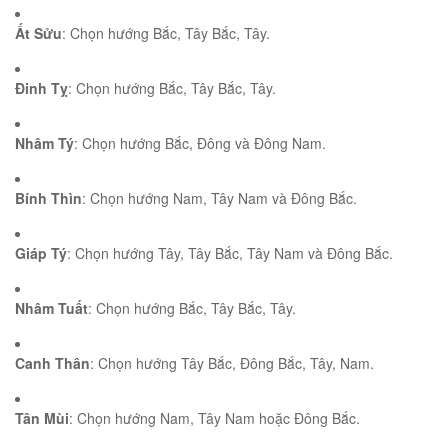
Ất Sửu
: Chọn hướng Bắc, Tây Bắc, Tây.
Đinh Tỵ
: Chọn hướng Bắc, Tây Bắc, Tây.
Nhâm Tý
: Chọn hướng Bắc, Đông và Đông Nam.
Bính Thìn
: Chọn hướng Nam, Tây Nam và Đông Bắc.
Giáp Tý
: Chọn hướng Tây, Tây Bắc, Tây Nam và Đông Bắc.
Nhâm Tuất
: Chọn hướng Bắc, Tây Bắc, Tây.
Canh Thân
: Chọn hướng Tây Bắc, Đông Bắc, Tây, Nam.
Tân Mùi
: Chọn hướng Nam, Tây Nam hoặc Đông Bắc.