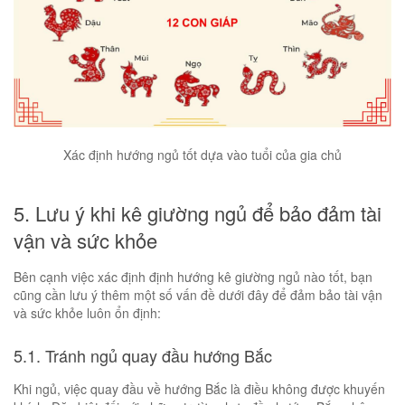
Xác định hướng ngủ tốt dựa vào tuổi của gia chủ
5. Lưu ý khi kê giường ngủ để bảo đảm tài
vận và sức khỏe
Bên cạnh việc xác định định hướng kê giường ngủ nào tốt, bạn
cũng cần lưu ý thêm một số vấn đề dưới đây để đảm bảo tài vận
và sức khỏe luôn ổn định:
5.1. Tránh ngủ quay đầu hướng Bắc
Khi ngủ, việc quay đầu về hướng Bắc là điều không được khuyến