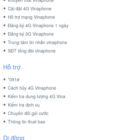
Khuyến mãi Vinaphone
Cài đặt 4G Vinaphone
Hỗ trợ mạng Vinaphone
Đăng ký 4G Vinaphone 1 ngày
Đăng ký 3G Vinaphone
Trung tâm tin nhắn vinaphone
SĐT tổng đài vinaphone
Hỗ trợ
*091#
Cách hủy 4G Vinaphone
Kiểm tra dung lượng 4G Vina
Kiểm tra dịch vụ
Chuyển đổi gói cước
Thông tin thuê bao
Di động