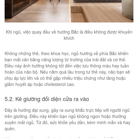
Khi ngủ, việc quay đầu về hướng Bắc là điều không được khuyến
khích
Không những thế, theo khoa học, ngủ hướng về phía Bắc khiến
bạn mất cân bằng năng lượng từ trường của trái đất và cơ thế.
Điều này ảnh hưởng không tốt đến việc lưu thông máu hay tuần
hoàn của não bộ. Nếu nằm quá lâu trong tư thế này, não bạn sẽ
chịu áp lực lớn và có thể gặp nhiều triệu chứng như tăng hoặc
giảm huyết áp hoặc cholesterol cao.
5.2. Kê giường đối diện cửa ra vào
Đây là hướng đại xung, gây ra xung khắc trực tiếp với người ngủ
trên giường. Điều này khiến bạn ngủ không ngon hoặc thường
xuyên mất ngủ. Từ đó, sức khỏe yếu dần, kém minh mẫn và hay
quên.