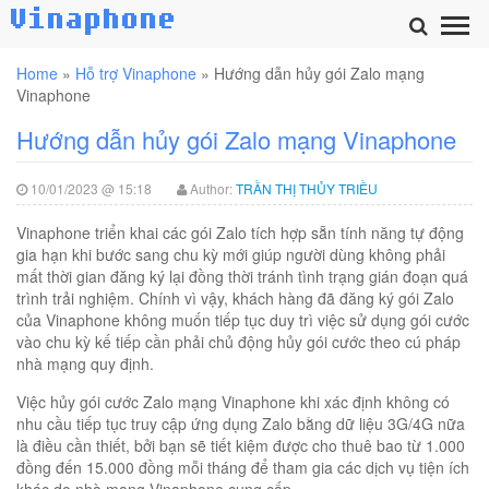
Home
»
Hỗ trợ Vinaphone
»
Hướng dẫn hủy gói Zalo mạng
Vinaphone
Hướng dẫn hủy gói Zalo mạng Vinaphone
10/01/2023 @ 15:18
Author:
TRẦN THỊ THỦY TRIỀU
Vinaphone triển khai các gói Zalo tích hợp sẵn tính năng tự động
gia hạn khi bước sang chu kỳ mới giúp người dùng không phải
mất thời gian đăng ký lại đồng thời tránh tình trạng gián đoạn quá
trình trải nghiệm. Chính vì vậy, khách hàng đã đăng ký gói Zalo
của Vinaphone không muốn tiếp tục duy trì việc sử dụng gói cước
vào chu kỳ kế tiếp cần phải chủ động hủy gói cước theo cú pháp
nhà mạng quy định.
Việc hủy gói cước Zalo mạng Vinaphone khi xác định không có
nhu cầu tiếp tục truy cập ứng dụng Zalo bằng dữ liệu 3G/4G nữa
là điều cần thiết, bởi bạn sẽ tiết kiệm được cho thuê bao từ 1.000
đồng đến 15.000 đồng mỗi tháng để tham gia các dịch vụ tiện ích