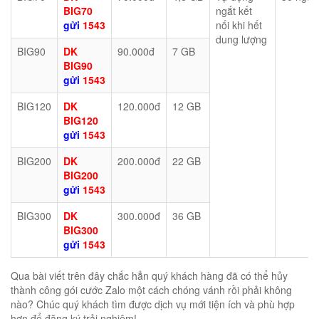
BIG70
ngắt kết
gửi
1543
nối khi hết
dung lượng
BIG90
DK
90.000đ
7 GB
BIG90
gửi
1543
BIG120
DK
120.000đ
12 GB
BIG120
gửi
1543
BIG200
DK
200.000đ
22 GB
BIG200
gửi
1543
BIG300
DK
300.000đ
36 GB
BIG300
gửi
1543
Qua bài viết trên đây chắc hẳn quý khách hàng đã có thể hủy
thành công gói cước Zalo một cách chóng vánh rồi phải không
nào? Chúc quý khách tìm được dịch vụ mới tiện ích và phù hợp
hơn để đăng ký trải nghiệm!