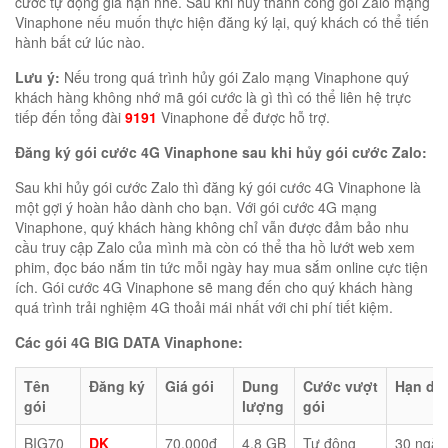
cước tự động gia hạn nhé. Sau khi hủy thành công gói Zalo mạng
Vinaphone nếu muốn thực hiện đăng ký lại, quý khách có thể tiến
hành bất cứ lúc nào.
Lưu ý:
Nếu trong quá trình hủy gói Zalo mạng Vinaphone quý
khách hàng không nhớ mã gói cước là gì thì có thể liên hệ trực
tiếp đến tổng đài
9191
Vinaphone để được hỗ trợ.
Đăng ký gói cước 4G Vinaphone sau khi hủy gói cước Zalo:
Sau khi hủy gói cước Zalo thì đăng ký gói cước 4G Vinaphone là
một gợi ý hoàn hảo dành cho bạn. Với gói cước 4G mạng
Vinaphone, quý khách hàng không chỉ vẫn được đảm bảo nhu
cầu truy cập Zalo của mình mà còn có thể tha hồ lướt web xem
phim, đọc báo nắm tin tức mỗi ngày hay mua sắm online cực tiện
ích. Gói cước 4G Vinaphone sẽ mang đến cho quý khách hàng
quá trình trải nghiệm 4G thoải mái nhất với chi phí tiết kiệm.
Các gói 4G BIG DATA Vinaphone:
Tên
Đăng ký
Giá gói
Dung
Cước vượt
Hạn dù
gói
lượng
gói
BIG70
DK
70.000đ
4,8 GB
Tự động
30 ngày