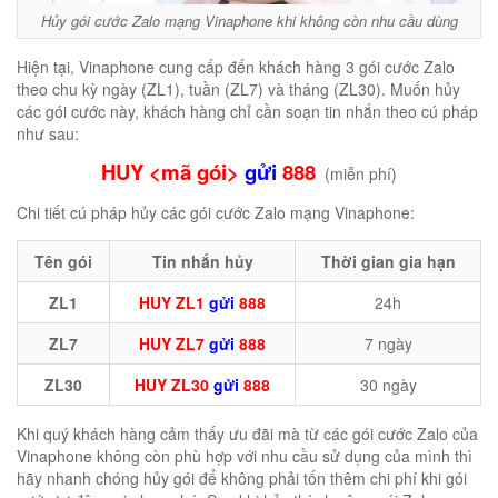
Hủy gói cước Zalo mạng Vinaphone khi không còn nhu cầu dùng
Hiện tại, Vinaphone cung cấp đến khách hàng 3 gói cước Zalo
theo chu kỳ ngày (ZL1), tuần (ZL7) và tháng (ZL30). Muốn hủy
các gói cước này, khách hàng chỉ cần soạn tin nhắn theo cú pháp
như sau:
HUY <mã gói>
gửi
888
(miễn phí)
Chi tiết cú pháp hủy các gói cước Zalo mạng Vinaphone:
Tên gói
Tin nhắn hủy
Thời gian gia hạn
ZL1
HUY ZL1
gửi
888
24h
ZL7
HUY ZL7
gửi
888
7 ngày
ZL30
HUY ZL30
gửi
888
30 ngày
Khi quý khách hàng cảm thấy ưu đãi mà từ các gói cước Zalo của
Vinaphone không còn phù hợp với nhu cầu sử dụng của mình thì
hãy nhanh chóng hủy gói để không phải tốn thêm chi phí khi gói