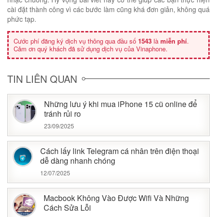
cài đặt thành công vì các bước làm cũng khá đơn giản, không quá
phức tạp.
Cước phí đăng ký dịch vụ thông qua đầu số
1543
là
miễn phí
.
Cảm ơn quý khách đã sử dụng dịch vụ của Vinaphone.
TIN LIÊN QUAN
Những lưu ý khi mua iPhone 15 cũ online để
tránh rủi ro
23/09/2025
Cách lấy link Telegram cá nhân trên điện thoại
dễ dàng nhanh chóng
12/07/2025
Macbook Không Vào Được Wifi Và Những
Cách Sửa Lỗi