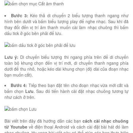
Bước 3:
Kéo thả di chuyển 2 biểu tượng thanh ngang như
hình bên dưới và bấm biểu tượng play để nghe nhạc. Sau khi đã
thay đổi đến vị trí âm thanh muốn cài làm nhạc chuông thì bấm
dấu tick ở góc bên phải để lưu.
Lưu ý:
Di chuyển biểu tượng thi ngang phía trên để di chuyển
toàn bộ khung chọn đến vị trí mới, di chuyển thanh ngang phía
dưới để thu nhỏ, hoặc kéo dài khung chọn (độ dài của đoạn nhạc
bạn muốn cắt).
Bước 4:
Tiếp theo bạn đặt tên cho đoạn nhạc vừa mới cắt và
bấm chọn
Lưu
. Sau đó tiến hành cài đặt nhạc chuông tương tự
như cách ở trên.
Bài viết trên đây đã hướng dẫn các bạn
cách cài nhạc chuông
từ Youtube
về điện thoại Android và cách cài đặt bài hát đó làm
nhạc chuông. Hy vọng bài viết này có thể giúp các bạn thực hiện