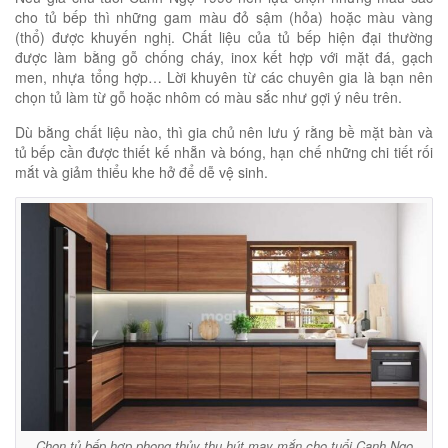
cho tủ bếp thì những gam màu đỏ sậm (hỏa) hoặc màu vàng
(thổ) được khuyến nghị. Chất liệu của tủ bếp hiện đại thường
được làm bằng gỗ chống cháy, inox kết hợp với mặt đá, gạch
men, nhựa tổng hợp… Lời khuyên từ các chuyên gia là bạn nên
chọn tủ làm từ gỗ hoặc nhôm có màu sắc như gợi ý nêu trên.
Dù bằng chất liệu nào, thì gia chủ nên lưu ý rằng bề mặt bàn và
tủ bếp cần được thiết kế nhẵn và bóng, hạn chế những chi tiết rối
mắt và giảm thiểu khe hở để dễ vệ sinh.
Chọn tủ bếp hợp phong thủy thu hút may mắn cho tuổi Canh Ngọ