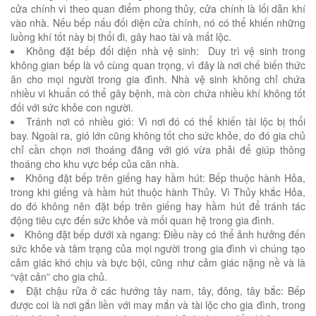
cửa chính vì theo quan điểm phong thủy, cửa chính là lối dẫn khí
vào nhà. Nếu bếp nấu đối diện cửa chính, nó có thể khiến những
luồng khí tốt này bị thổi đi, gây hao tài và mất lộc.
Không đặt bếp đối diện nhà vệ sinh: Duy trì vệ sinh trong
không gian bếp là vô cùng quan trọng, vì đây là nơi chế biến thức
ăn cho mọi người trong gia đình. Nhà vệ sinh không chỉ chứa
nhiều vi khuẩn có thể gây bệnh, mà còn chứa nhiều khí không tốt
đối với sức khỏe con người.
Tránh nơi có nhiều gió: Vì nơi đó có thể khiến tài lộc bị thổi
bay. Ngoài ra, gió lớn cũng không tốt cho sức khỏe, do đó gia chủ
chỉ cần chọn nơi thoáng đãng với gió vừa phải để giúp thông
thoáng cho khu vực bếp của căn nhà.
Không đặt bếp trên giếng hay hầm hút: Bếp thuộc hành Hỏa,
trong khi giếng và hầm hút thuộc hành Thủy. Vì Thủy khắc Hỏa,
do đó không nên đặt bếp trên giếng hay hầm hút để tránh tác
động tiêu cực đến sức khỏe và mối quan hệ trong gia đình.
Không đặt bếp dưới xà ngang: Điều này có thể ảnh hưởng đến
sức khỏe và tâm trạng của mọi người trong gia đình vì chúng tạo
cảm giác khó chịu và bực bội, cũng như cảm giác nặng nề và là
“vật cản” cho gia chủ.
Đặt chậu rửa ở các hướng tây nam, tây, đông, tây bắc: Bếp
được coi là nơi gắn liền với may mắn và tài lộc cho gia đình, trong