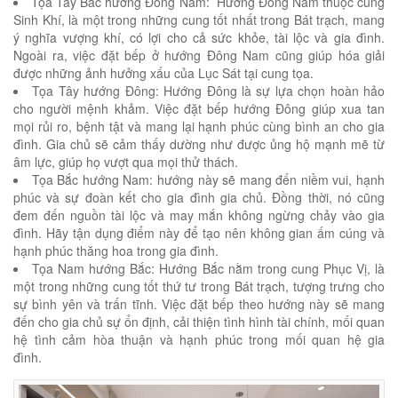
Tọa Tây Bắc hướng Đông Nam: Hướng Đông Nam thuộc cung
Sinh Khí, là một trong những cung tốt nhất trong Bát trạch, mang
ý nghĩa vượng khí, có lợi cho cả sức khỏe, tài lộc và gia đình.
Ngoài ra, việc đặt bếp ở hướng Đông Nam cũng giúp hóa giải
được những ảnh hưởng xấu của Lục Sát tại cung tọa.
Tọa Tây hướng Đông: Hướng Đông là sự lựa chọn hoàn hảo
cho người mệnh khảm. Việc đặt bếp hướng Đông giúp xua tan
mọi rủi ro, bệnh tật và mang lại hạnh phúc cùng bình an cho gia
đình. Gia chủ sẽ cảm thấy dường như được ủng hộ mạnh mẽ từ
âm lực, giúp họ vượt qua mọi thử thách.
Tọa Bắc hướng Nam: hướng này sẽ mang đến niềm vui, hạnh
phúc và sự đoàn kết cho gia đình gia chủ. Đồng thời, nó cũng
đem đến nguồn tài lộc và may mắn không ngừng chảy vào gia
đình. Hãy tận dụng điểm này để tạo nên không gian ấm cúng và
hạnh phúc thăng hoa trong gia đình.
Tọa Nam hướng Bắc: Hướng Bắc nằm trong cung Phục Vị, là
một trong những cung tốt thứ tư trong Bát trạch, tượng trưng cho
sự bình yên và trấn tĩnh. Việc đặt bếp theo hướng này sẽ mang
đến cho gia chủ sự ổn định, cải thiện tình hình tài chính, mối quan
hệ tình cảm hòa thuận và hạnh phúc trong mối quan hệ gia
đình.