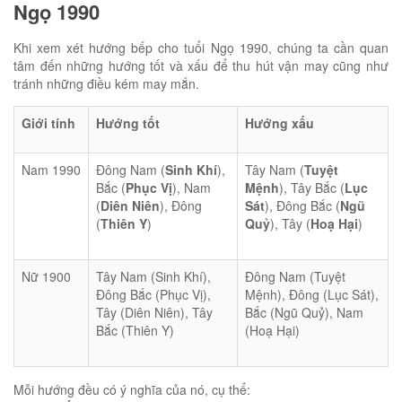
Ngọ 1990
Khi xem xét hướng bếp cho tuổi Ngọ 1990, chúng ta cần quan
tâm đến những hướng tốt và xấu để thu hút vận may cũng như
tránh những điều kém may mắn.
Giới tính
Hướng tốt
Hướng xấu
Nam 1990
Đông Nam (
Sinh Khí
),
Tây Nam (
Tuyệt
Bắc (
Phục Vị
), Nam
Mệnh
), Tây Bắc (
Lục
(
Diên Niên
), Đông
Sát
), Đông Bắc (
Ngũ
(
Thiên Y
)
Quỷ
), Tây (
Hoạ Hại
)
Nữ 1900
Tây Nam (Sinh Khí),
Đông Nam (Tuyệt
Đông Bắc (Phục Vị),
Mệnh), Đông (Lục Sát),
Tây (Diên Niên), Tây
Bắc (Ngũ Quỷ), Nam
Bắc (Thiên Y)
(Hoạ Hại)
Mỗi hướng đều có ý nghĩa của nó, cụ thể: