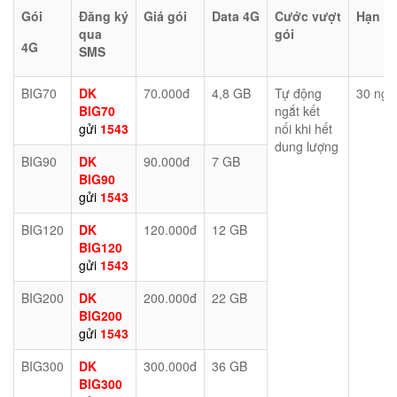
Gói
Đăng ký
Giá gói
Data 4G
Cước vượt
Hạn d
qua
gói
4G
SMS
BIG70
DK
70.000đ
4,8 GB
Tự động
30 ngà
BIG70
ngắt kết
gửi
1543
nối khi hết
dung lượng
BIG90
DK
90.000đ
7 GB
BIG90
gửi
1543
BIG120
DK
120.000đ
12 GB
BIG120
gửi
1543
BIG200
DK
200.000đ
22 GB
BIG200
gửi
1543
BIG300
DK
300.000đ
36 GB
BIG300