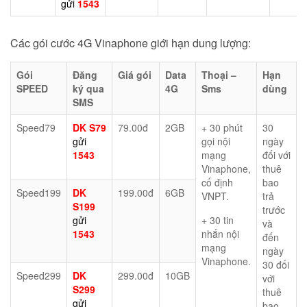
gửi
1543
Các gói cước 4G Vinaphone giới hạn dung lượng:
Gói
Đăng
Giá gói
Data
Thoại –
Hạn
SPEED
ký qua
4G
Sms
dùng
SMS
Speed79
DK S79
79.00đ
2GB
+ 30 phút
30
gửi
gọi nội
ngày
1543
mạng
đối với
Vinaphone,
thuê
cố định
bao
Speed199
DK
199.00đ
6GB
VNPT.
trả
S199
trước
gửi
+ 30 tin
và
1543
nhắn nội
đến
mạng
ngày
Vinaphone.
30 đối
Speed299
DK
299.00đ
10GB
với
S299
thuê
gửi
bao