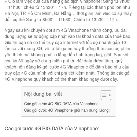
+ Giờ làm việc của cửa hàng giao dịch Vinaphone: Sáng từ 7h00′
– 11h30′; chiều từ 13h30′ – 17h. Riêng tại các thành phố lớn như
Hà Nội, TP. Hồ Chí Minh, Đà Nẵng… thời gian làm việc có sự thay
đổi, cụ thể Sáng từ 8h00′ – 11h30′; Chiều từ 13h30′ – 17h.
Ngay sau khi chuyển đổi sim 4G Vinaphone thành công, ưu đãi
dung lượng sẽ tự động cập nhật vào tài khoản data của thuê bao.
Giờ thì bạn đã có thể truy cập internet với tốc độ nhanh gấp 10
lần so với mạng 3G, vô tư tải game hay thưởng thức các bộ phim
yêu thích mà không phải lo lắng đến tình trạng lag, giật. Sau khi
chu kỳ 30 ngày sử dụng miễn phí ưu đãi data được tặng, quý
khách nên đăng ký gói cước 4G Vinaphone để đảm bảo nhu cầu
truy cập 4G của mình với chi phí tiết kiệm nhất. Thông tin các gói
4G Vinaphone quý khách có thể tham khảo ngay dưới đây.
Nội dung bài viết
Các gói cước 4G BIG DATA của Vinaphone:
Các gói cước 4G Vinaphone giới hạn dung lượng:
Các gói cước 4G BIG DATA của Vinaphone: