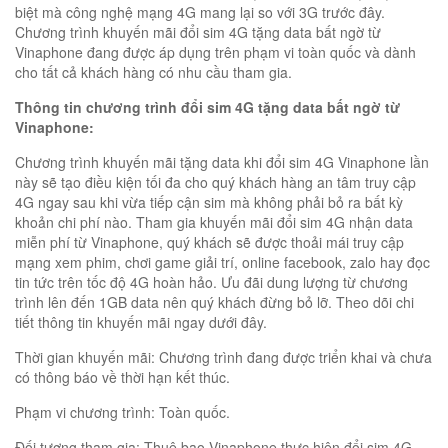
biệt mà công nghệ mạng 4G mang lại so với 3G trước đây.
Chương trình khuyến mãi đổi sim 4G tặng data bất ngờ từ
Vinaphone đang được áp dụng trên phạm vi toàn quốc và dành
cho tất cả khách hàng có nhu cầu tham gia.
Thông tin chương trình đổi sim 4G tặng data bất ngờ từ
Vinaphone:
Chương trình khuyến mãi tặng data khi đổi sim 4G Vinaphone lần
này sẽ tạo điều kiện tối đa cho quý khách hàng an tâm truy cập
4G ngay sau khi vừa tiếp cận sim mà không phải bỏ ra bất kỳ
khoản chi phí nào. Tham gia khuyến mãi đổi sim 4G nhận data
miễn phí từ Vinaphone, quý khách sẽ được thoải mái truy cập
mạng xem phim, chơi game giải trí, online facebook, zalo hay đọc
tin tức trên tốc độ 4G hoàn hảo. Ưu đãi dung lượng từ chương
trình lên đến 1GB data nên quý khách đừng bỏ lỡ. Theo dõi chi
tiết thông tin khuyến mãi ngay dưới đây.
Thời gian khuyến mãi: Chương trình đang được triển khai và chưa
có thông báo về thời hạn kết thúc.
Phạm vi chương trình: Toàn quốc.
Đối tượng tham gia: Thuê bao Vinaphone thực hiện đổi sim 4G.