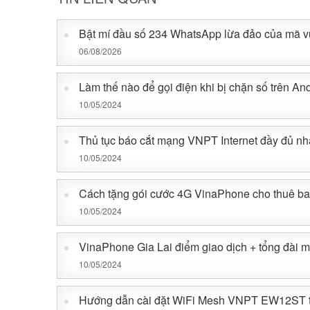
Bật mí đầu số 234 WhatsApp lừa đảo của mã 
06/08/2026
Làm thế nào để gọi điện khi bị chặn số trên An
10/05/2024
Thủ tục báo cắt mạng VNPT Internet đầy đủ nh
10/05/2024
Cách tặng gói cước 4G VinaPhone cho thuê ba
10/05/2024
VinaPhone Gia Lai điểm giao dịch + tổng đài m
10/05/2024
Hướng dẫn cài đặt WiFi Mesh VNPT EW12ST 