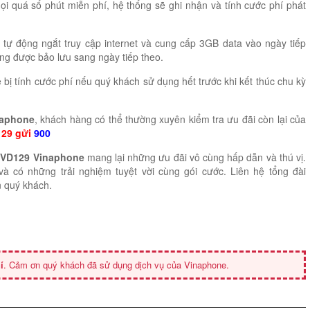
i quá số phút miễn phí, hệ thống sẽ ghi nhận và tính cước phí phát
tự động ngắt truy cập internet và cung cấp 3GB data vào ngày tiếp
ông được bảo lưu sang ngày tiếp theo.
bị tính cước phí nếu quý khách sử dụng hết trước khi kết thúc chu kỳ
naphone
, khách hàng có thể thường xuyên kiểm tra ưu đãi còn lại của
29 gửi
900
 VD129 Vinaphone
mang lại những ưu đãi vô cùng hấp dẫn và thú vị.
 có những trải nghiệm tuyệt vời cùng gói cước. Liên hệ tổng đài
n quý khách.
í
. Cảm ơn quý khách đã sử dụng dịch vụ của Vinaphone.