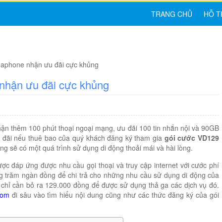
TRANG CHỦ
HỖ T
aphone nhận ưu đãi cực khủng
nhận ưu đãi cực khủng
hận thêm 100 phút thoại ngoại mạng, ưu đãi 100 tin nhắn nội và 90GB
u đãi nếu thuê bao của quý khách đăng ký tham gia
gói cước VD129
g sẽ có một quá trình sử dụng di động thoải mái và hài lòng.
c đáp ứng được nhu cầu gọi thoại và truy cập internet với cước phí
g trăm ngàn đồng để chi trả cho những nhu cầu sử dụng di động của
chỉ cần bỏ ra 129.000 đồng để được sử dụng thả ga các dịch vụ đó.
com
đi sâu vào tìm hiểu nội dung cũng như các thức đăng ký của gói