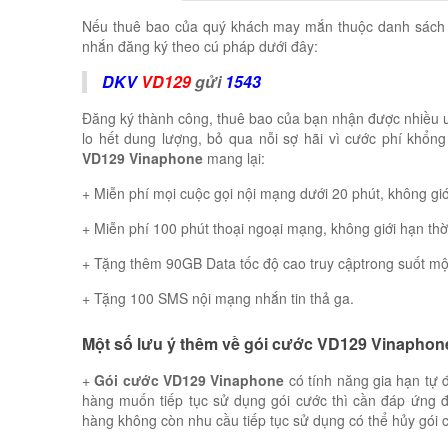
Nếu thuê bao của quý khách may mắn thuộc danh sách
nhắn đăng ký theo cú pháp dưới đây:
DKV
VD129
gửi
1543
Đăng ký thành công, thuê bao của bạn nhận được nhiều ưu
lo hết dung lượng, bỏ qua nỗi sợ hãi vì cước phí khổ
VD129 Vinaphone
mang lại:
+ Miễn phí mọi cuộc gọi nội mạng dưới 20 phút, không giớ
+ Miễn phí 100 phút thoại ngoại mạng, không giới hạn thời
+ Tặng thêm 90GB Data tốc độ cao truy cậptrong suốt mộ
+ Tặng 100 SMS nội mạng nhắn tin thả ga.
Một số lưu ý thêm về gói cước VD129 Vinaphon
+
Gói cước VD129 Vinaphone
có tính năng gia hạn tự 
hàng muốn tiếp tục sử dụng gói cước thì cần đáp ứng đ
hàng không còn nhu cầu tiếp tục sử dụng có thể hủy gói 