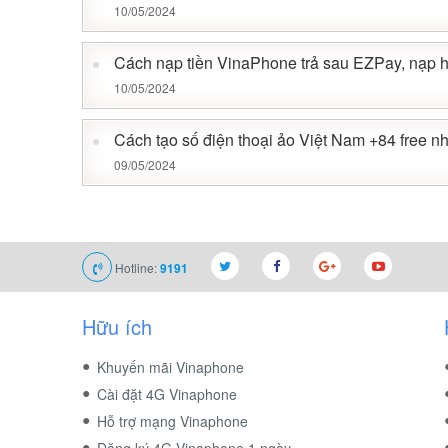
10/05/2024
Cách nạp tiền VinaPhone trả sau EZPay, nạp h
10/05/2024
Cách tạo số điện thoại ảo Việt Nam +84 free n
09/05/2024
Hotline:
9191
Hữu ích
Khuyến mãi Vinaphone
Cài đặt 4G Vinaphone
Hỗ trợ mạng Vinaphone