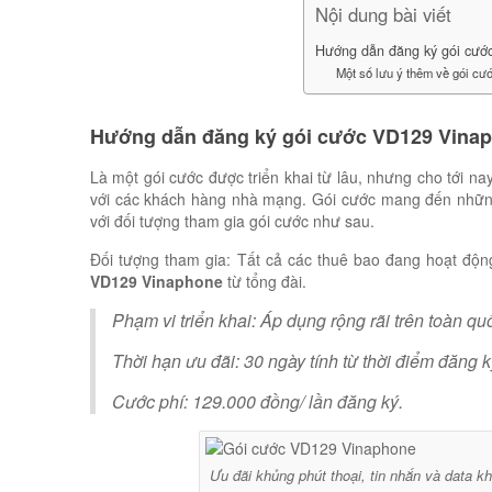
Nội dung bài viết
Hướng dẫn đăng ký gói cướ
Một số lưu ý thêm về gói c
Hướng dẫn đăng ký gói cước VD129 Vinap
Là một gói cước được triển khai từ lâu, nhưng cho tới na
với các khách hàng nhà mạng. Gói cước mang đến những
với đối tượng tham gia gói cước như sau.
Đối tượng tham gia: Tất cả các thuê bao đang hoạt độ
VD129 Vinaphone
từ tổng đài.
Phạm vi triển khai: Áp dụng rộng rãi trên toàn qu
Thời hạn ưu đãi: 30 ngày tính từ thời điểm đăng 
Cước phí: 129.000 đồng/ lần đăng ký.
Ưu đãi khủng phút thoại, tin nhắn và data 