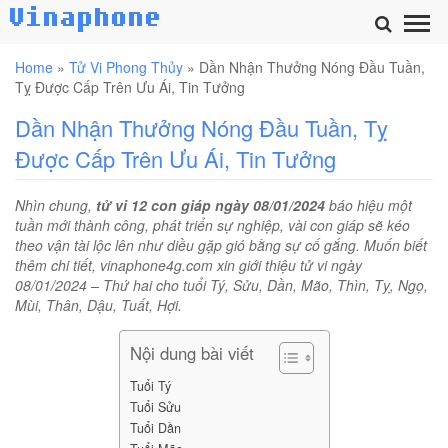
Home
»
Tử Vi Phong Thủy
»
Dần Nhận Thưởng Nóng Đầu Tuần,
Tỵ Được Cấp Trên Ưu Ái, Tin Tưởng
Dần Nhận Thưởng Nóng Đầu Tuần, Tỵ
Được Cấp Trên Ưu Ái, Tin Tưởng
Nhìn chung,
tử vi 12 con giáp ngày 08/01/2024
báo hiệu một
tuần mới thành công, phát triển sự nghiệp, vài con giáp sẽ kéo
theo vận tài lộc lên như diều gặp gió bằng sự cố gắng. Muốn biết
thêm chi tiết, vinaphone4g.com xin giới thiệu tử vi ngày
08/01/2024 – Thứ hai cho tuổi Tý, Sửu, Dần, Mão, Thìn, Tỵ, Ngọ,
Mùi, Thân, Dậu, Tuất, Hợi.
Nội dung bài viết
Tuổi Tý
Tuổi Sửu
Tuổi Dần