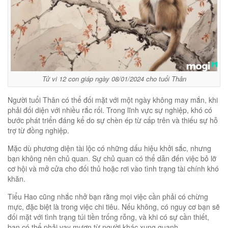
Tử vi 12 con giáp ngày 08/01/2024 cho tuổi Thân
Người tuổi Thân có thể đối mặt với một ngày không may mắn, khi
phải đối diện với nhiều rắc rối. Trong lĩnh vực sự nghiệp, khó có
bước phát triển đáng kể do sự chèn ép từ cấp trên và thiếu sự hỗ
trợ từ đồng nghiệp.
Mặc dù phương diện tài lộc có những dấu hiệu khởi sắc, nhưng
bạn không nên chủ quan. Sự chủ quan có thể dẫn đến việc bỏ lỡ
cơ hội và mở cửa cho đối thủ hoặc rơi vào tình trạng tài chính khó
khăn.
Tiểu Hao cũng nhắc nhở bạn rằng mọi việc cần phải có chừng
mực, đặc biệt là trong việc chi tiêu. Nếu không, có nguy cơ bạn sẽ
đối mặt với tình trạng túi tiền trống rỗng, và khi có sự cần thiết,
bạn có thể phải vay mượn từ người khác xung quanh.