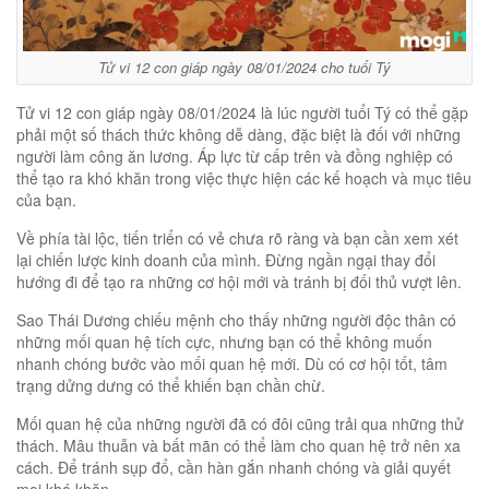
Tử vi 12 con giáp ngày 08/01/2024 cho tuổi Tý
Tử vi 12 con giáp ngày 08/01/2024 là lúc người tuổi Tý có thể gặp
phải một số thách thức không dễ dàng, đặc biệt là đối với những
người làm công ăn lương. Áp lực từ cấp trên và đồng nghiệp có
thể tạo ra khó khăn trong việc thực hiện các kế hoạch và mục tiêu
của bạn.
Về phía tài lộc, tiến triển có vẻ chưa rõ ràng và bạn cần xem xét
lại chiến lược kinh doanh của mình. Đừng ngần ngại thay đổi
hướng đi để tạo ra những cơ hội mới và tránh bị đối thủ vượt lên.
Sao Thái Dương chiếu mệnh cho thấy những người độc thân có
những mối quan hệ tích cực, nhưng bạn có thể không muốn
nhanh chóng bước vào mối quan hệ mới. Dù có cơ hội tốt, tâm
trạng dửng dưng có thể khiến bạn chần chừ.
Mối quan hệ của những người đã có đôi cũng trải qua những thử
thách. Mâu thuẫn và bất mãn có thể làm cho quan hệ trở nên xa
cách. Để tránh sụp đổ, cần hàn gắn nhanh chóng và giải quyết
mọi khó khăn.