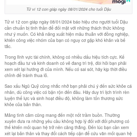
Tử vi 12 con giáp ngày 08/01/2024 cho tuổi Dậu
Tử vi 12 con giáp ngày 08/01/2024 báo hiệu cho người tuổi Dậu
cần chuẩn bị tinh thần để đối mặt với những thách thức không
như ý muốn. Có khả năng xuất hiện mâu thuẫn với đồng nghiệp,
khiến công việc nhóm của bạn có nguy cơ gặp khó khăn và bế
tắc.
Trong lĩnh vực tài chính, không có nhiều dấu hiệu tích cực. Kế
hoạch đầu tư và kinh doanh có vẻ đang trì trệ, đòi hỏi bạn phải
xem xét lại hướng đi của mình. Nếu có sai sót, hãy kịp thời điều
chỉnh để tránh thua lỗ.
Sao xấu Ngũ Quỷ cũng nhắc nhở bạn phải chú ý đến sức khỏe cá
nhân, dù công việc có bận rộn đến đâu. Hãy duy trì lịch trình rèn
luyện thể lực và sinh hoạt điều độ, không làm tổn thương sức
khỏe của bản thân.
Mảng tình cảm cũng mang đến một nốt trầm buồn. Thường
xuyên đưa ra những yêu cầu không hợp lý đối với đối phương có
thể khiến mối quan hệ trở nên căng thẳng. Đến lúc bạn cần xem
xét lại bản thân và thay đổi cách tiếp cận để cứu vãn mối quan hệ