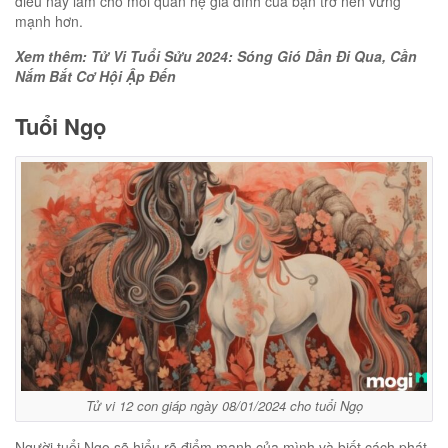
điều này làm cho mối quan hệ gia đình của bạn trở nên vững
mạnh hơn.
Xem thêm: Tử Vi Tuổi Sửu 2024: Sóng Gió Dần Đi Qua, Cần
Nắm Bắt Cơ Hội Ập Đến
Tuổi Ngọ
Tử vi 12 con giáp ngày 08/01/2024 cho tuổi Ngọ
Người tuổi Ngọ sẽ hiểu rõ điểm mạnh của mình và biết cách phát