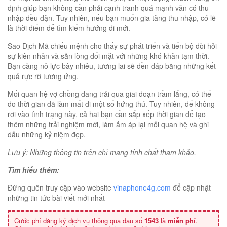
định giúp bạn không cần phải cạnh tranh quá mạnh vẫn có thu
nhập đều đặn. Tuy nhiên, nếu bạn muốn gia tăng thu nhập, có lẽ
là thời điểm để tìm kiếm hướng đi mới.
Sao Dịch Mã chiếu mệnh cho thấy sự phát triển và tiến bộ đòi hỏi
sự kiên nhẫn và sẵn lòng đối mặt với những khó khăn tạm thời.
Bạn càng nỗ lực bây nhiêu, tương lai sẽ đền đáp bằng những kết
quả rực rỡ tương ứng.
Mối quan hệ vợ chồng đang trải qua giai đoạn trầm lắng, có thể
do thời gian đã làm mất đi một số hứng thú. Tuy nhiên, để không
rơi vào tình trạng này, cả hai bạn cần sắp xếp thời gian để tạo
thêm những trải nghiệm mới, làm ấm áp lại mối quan hệ và ghi
dấu những kỷ niệm đẹp.
Lưu ý: Những thông tin trên chỉ mang tính chất tham khảo.
Tìm hiểu thêm:
Đừng quên truy cập vào website
vinaphone4g.com
để cập nhật
những tin tức bài viết mới nhất
Cước phí đăng ký dịch vụ thông qua đầu số
1543
là
miễn phí
.