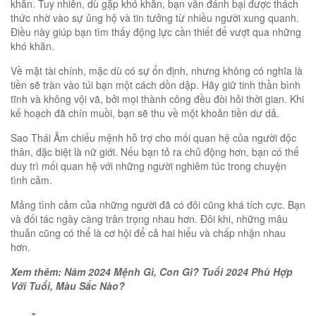
khăn. Tuy nhiên, dù gặp khó khăn, bạn vẫn đánh bại được thách
thức nhờ vào sự ủng hộ và tin tưởng từ nhiều người xung quanh.
Điều này giúp bạn tìm thấy động lực cần thiết để vượt qua những
khó khăn.
Về mặt tài chính, mặc dù có sự ổn định, nhưng không có nghĩa là
tiền sẽ tràn vào túi bạn một cách dồn dập. Hãy giữ tinh thần bình
tĩnh và không vội vã, bởi mọi thành công đều đòi hỏi thời gian. Khi
kế hoạch đã chín muồi, bạn sẽ thu về một khoản tiền dư dả.
Sao Thái Âm chiếu mệnh hỗ trợ cho mối quan hệ của người độc
thân, đặc biệt là nữ giới. Nếu bạn tỏ ra chủ động hơn, bạn có thể
duy trì mối quan hệ với những người nghiêm túc trong chuyện
tình cảm.
Mảng tình cảm của những người đã có đôi cũng khá tích cực. Bạn
và đối tác ngày càng trân trọng nhau hơn. Đôi khi, những mâu
thuẫn cũng có thể là cơ hội để cả hai hiểu và chấp nhận nhau
hơn.
Xem thêm: Năm 2024 Mệnh Gì, Con Gì? Tuổi 2024 Phù Hợp
Với Tuổi, Màu Sắc Nào?