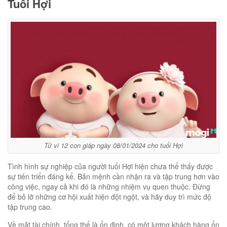
Tuổi Hợi
Tử vi 12 con giáp ngày 08/01/2024 cho tuổi Hợi
Tình hình sự nghiệp của người tuổi Hợi hiện chưa thể thấy được
sự tiến triển đáng kể. Bản mệnh cần nhận ra và tập trung hơn vào
công việc, ngay cả khi đó là những nhiệm vụ quen thuộc. Đừng
để bỏ lỡ những cơ hội xuất hiện đột ngột, và hãy duy trì mức độ
tập trung cao.
Về mặt tài chính, tổng thể là ổn định, có một lượng khách hàng ổn