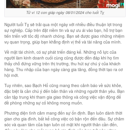
Tử vi 12 con giáp ngày 08/01/2024 cho tuổi Tỵ
Người tuổi Tỵ sẽ trải qua một ngày với nhiều điều thuận lợi trong
sự nghiệp. Cấp trên đặt niềm tin và sự ưu ái vào bạn, hỗ trợ bạn
tiến triển với tốc độ nhanh chóng. Bạn sẽ được giao những nhiệm
vụ quan trọng, giúp bạn khẳng định vị thế và tài năng của mình.
Về mặt tài chính, có sự phát triển đáng kể. Những nỗ lực của
người làm kinh doanh cuối cùng cũng được đền đáp khi họ tìm
thấy chỗ đứng vững trên thị trường, thu hút sự chú ý của khách
hàng. Thu nhập của bạn ngày càng gia tăng, đồng thời tạo ra cơ
hội mới.
Tuy nhiên, sao Bạch Hổ cũng mang theo cảnh báo về sức khỏe,
đặc biệt là cần chú ý đến bản thân và những người thân yêu. Bạn
cần tập trung khi tham gia giao thông và công việc vận động để
đề phòng những sự cố không mong muốn.
Phương diện tình cảm mang đến sự ổn định. Bạn luôn dành thời
gian cho gia đình, bất kể công việc có bận rộn đến đâu. Sự chăm
sóc và quan tâm của bạn luôn có mặt khi người thân cần đến,