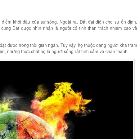
iểm khởi đầu của sự sống. Ngoài ra, Đất đại diện cho sự ổn định,
ung Đất được nhìn nhận là người có tinh thần trách nhiệm cao và
ạt được trong thời gian ngắn. Tuy vậy, họ thuộc dạng người khá trầm
iện, nhưng thực chất họ là người sống rất tình cảm và chân thành.