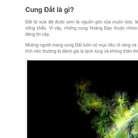
Cung Đất là gì?
Đất từ xưa đã được xem là nguồn gốc của muôn loài, là đ
vững chắc. Vì vậy, những cung Hoàng Đạo thuộc nhóm c
đáng tin cậy.
Những người mang cung Đất luôn có mục tiêu rõ ràng và đ
tính nên thường bị đánh giá là lạnh lùng và không thân th