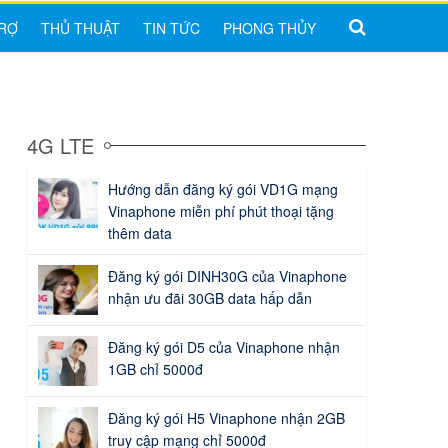
RỢ
THỦ THUẬT
TIN TỨC
PHONG THỦY
4G LTE
Hướng dẫn đăng ký gói VD1G mạng
Vinaphone miễn phí phút thoại tặng
thêm data
Đăng ký gói DINH30G của Vinaphone
nhận ưu đãi 30GB data hấp dẫn
Đăng ký gói D5 của Vinaphone nhận
1GB chỉ 5000đ
Đăng ký gói H5 Vinaphone nhận 2GB
truy cập mạng chỉ 5000đ