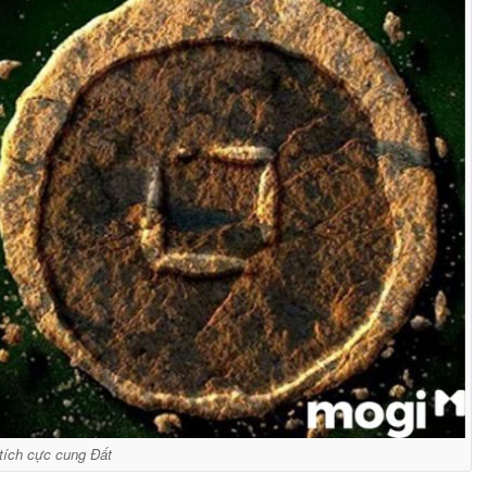
tích cực cung Đất