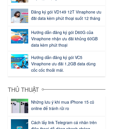
Đăng ký gói VD149 12T Vinaphone ưu
đãi data kèm phút thoại suốt 12 tháng
Hướng dẫn đăng ký gói D60G của
Vinaphone nhận ưu đãi khủng 60GB
data kèm phút thoại
Hướng dẫn đăng ký gói VC5
Vinaphone ưu đãi 1,2GB data dùng
cốc cốc thoải mái.
THỦ THUẬT
Những lưu ý khi mua iPhone 15 cũ
online để tránh rủi ro
Cách lấy link Telegram cá nhân trên
điện thoại dễ dàng nhanh chóng