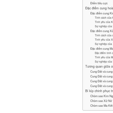
Điểm tiêu cực
Đặc điểm cung hoà
Đặc điểm cung K
Tính cách của
Tình yêu của 
Sự nghiệp của
Đặc điểm cung X
Tính cách của
Tình yêu của 
Sự nghiệp của
Đặc điểm cung Ma
Đặc điểm tính 
Tình yêu của 
Sự nghiệp của
Tương quan giữa c
Cung Đất và cung
Cung Đất và cung
Cung Đất và cung
Cung Đất và cung
Bí kíp chinh phục 
Chòm sao Kim N
Chòm sao Xử Nữ
Chòm sao Ma Kết