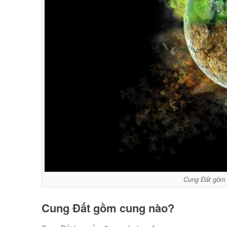
Cung Đất gồm 
Cung Đất gồm cung nào?