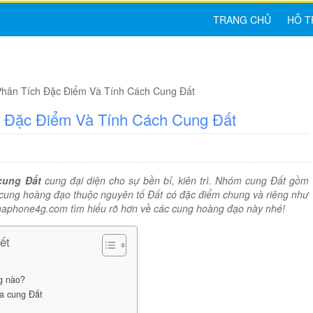
TRANG CHỦ
HỖ T
hân Tích Đặc Điểm Và Tính Cách Cung Đất
 Đặc Điểm Và Tính Cách Cung Đất
cung Đất
cung đại diện cho sự bền bỉ, kiên trì. Nhóm cung Đất gồm
ng cung hoàng đạo thuộc nguyên tố Đất có đặc điểm chung và riêng như
 vinaphone4g.com tìm hiểu rõ hơn về các cung hoàng đạo này nhé!
ết
g nào?
a cung Đất