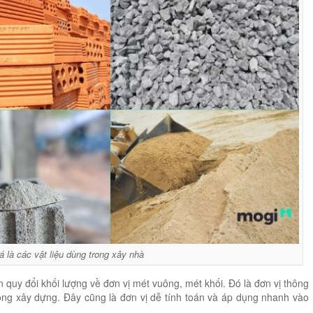
 là các vật liệu dùng trong xây nhà
 quy đổi khối lượng về đơn vị mét vuông, mét khối. Đó là đơn vị thông
rong xây dựng. Đây cũng là đơn vị dễ tính toán và áp dụng nhanh vào