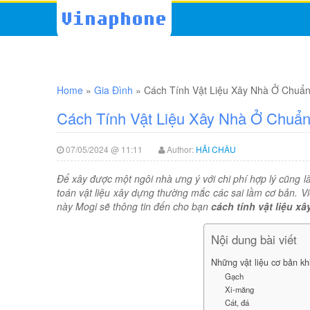
Home
»
Gia Đình
»
Cách Tính Vật Liệu Xây Nhà Ở Chuẩ
Cách Tính Vật Liệu Xây Nhà Ở Chuẩ
07/05/2024 @ 11:11
Author:
HẢI CHÂU
Để xây được một ngôi nhà ưng ý với chi phí hợp lý cũng l
toán vật liệu xây dựng thường mắc các sai lầm cơ bản. Việ
này Mogi sẽ thông tin đến cho bạn
cách tính vật liệu x
Nội dung bài viết
Những vật liệu cơ bản kh
Gạch
Xi-măng
Cát, đá