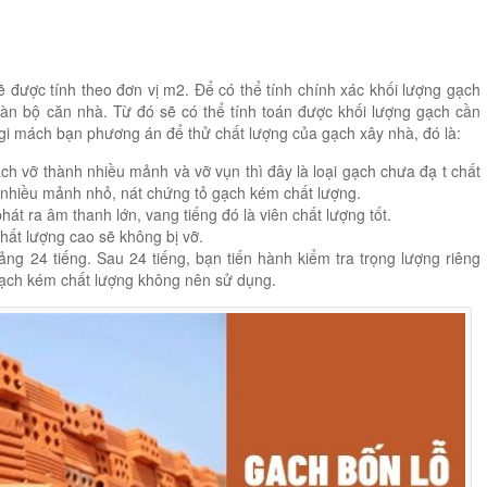
sẽ được tính theo đơn vị m2. Để có thể tính chính xác khối lượng gạch
toàn bộ căn nhà. Từ đó sẽ có thể tính toán được khối lượng gạch cần
gi mách bạn phương án để thử chất lượng của gạch xây nhà, đó là:
ch vỡ thành nhiều mảnh và vỡ vụn thì đây là loại gạch chưa đạ t chất
 nhiều mảnh nhỏ, nát chứng tỏ gạch kém chất lượng.
át ra âm thanh lớn, vang tiếng đó là viên chất lượng tốt.
hất lượng cao sẽ không bị vỡ.
g 24 tiếng. Sau 24 tiếng, bạn tiến hành kiểm tra trọng lượng riêng
 gạch kém chất lượng không nên sử dụng.