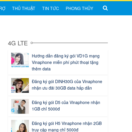
RỢ
THỦ THUẬT
TIN TỨC
PHONG THỦY
4G LTE
Hướng dẫn đăng ký gói VD1G mạng
Vinaphone miễn phí phút thoại tặng
thêm data
Đăng ký gói DINH30G của Vinaphone
nhận ưu đãi 30GB data hấp dẫn
Đăng ký gói D5 của Vinaphone nhận
1GB chỉ 5000đ
Đăng ký gói H5 Vinaphone nhận 2GB
truy cập mạng chỉ 5000đ