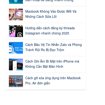
Macbook Không Vào Được Wifi Và
Những Cách Sửa Lỗi
Hướng dẫn cách đăng ký threads
Instagram nhanh chóng 2025
Cách Bảo Vệ Tin Nhắn Zalo và Phòng
Tránh Rủi Ro Bị Đọc Trộm
Cách Ghi Âm Bí Mật trên iPhone mà
Không Cần Bật Màn Hình
Cách gỡ xóa ứng dụng trên Macbook
Pro, Air đơn giản