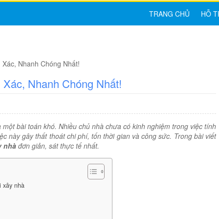
TRANG CHỦ
HỖ T
n Xác, Nhanh Chóng Nhất!
n Xác, Nhanh Chóng Nhất!
à một bài toán khó. Nhiều chủ nhà chưa có kinh nghiệm trong việc tính
c này gây thất thoát chi phí, tốn thời gian và công sức. Trong bài viết
ây nhà
đơn giản, sát thực tế nhất.
i xây nhà