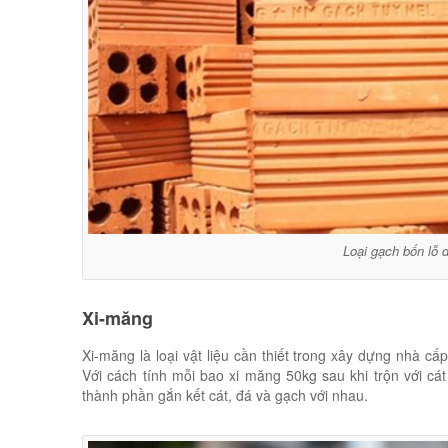
Loại gạch bốn lỗ 
Xi-măng
Xi-măng là loại vật liệu cần thiết trong xây dựng nhà c
Với cách tính mỗi bao xi măng 50kg sau khi trộn với c
thành phần gắn kết cát, đá và gạch với nhau.