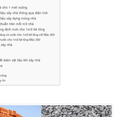
hà cho 1 mét vuông
liệu xây nhà thông qua diện tích
 liệu xây dựng móng nhà
 chuẩn trên mỗi m3 nhà
măng định mức cho 1m3 bê tông
i măng và nước cho 1m3 bê tông với Mác 200
và nước cho 1m3 bê tông Mác 250
 xây nhà
ết kiệm vật liệu khi xây nhà
ng
i công
y tín