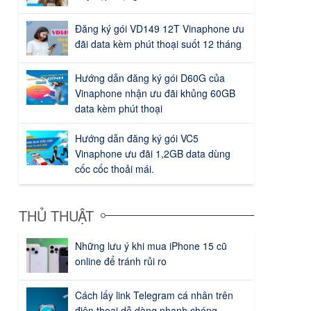
Đăng ký gói VD149 12T Vinaphone ưu
đãi data kèm phút thoại suốt 12 tháng
Hướng dẫn đăng ký gói D60G của
Vinaphone nhận ưu đãi khủng 60GB
data kèm phút thoại
Hướng dẫn đăng ký gói VC5
Vinaphone ưu đãi 1,2GB data dùng
cốc cốc thoải mái.
THỦ THUẬT
Những lưu ý khi mua iPhone 15 cũ
online để tránh rủi ro
Cách lấy link Telegram cá nhân trên
điện thoại dễ dàng nhanh chóng