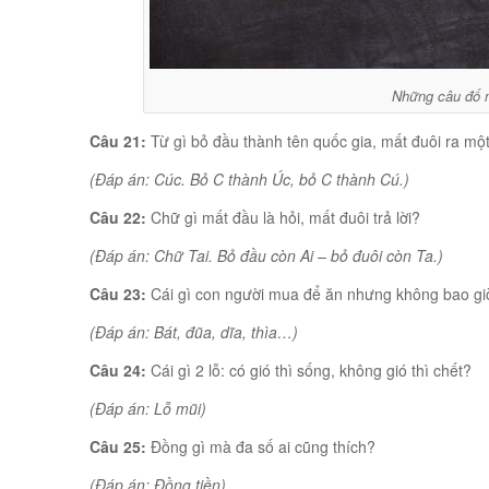
Những câu đố 
Câu 21:
Từ gì bỏ đầu thành tên quốc gia, mất đuôi ra một
(Đáp án: Cúc. Bỏ C thành Úc, bỏ C thành Cú.)
Câu 22:
Chữ gì mất đầu là hỏi, mất đuôi trả lời?
(Đáp án: Chữ Tai. Bỏ đầu còn Ai – bỏ đuôi còn Ta.)
Câu 23:
Cái gì con người mua để ăn nhưng không bao gi
(Đáp án: Bát, đũa, dĩa, thìa…)
Câu 24:
Cái gì 2 lỗ: có gió thì sống, không gió thì chết?
(Đáp án: Lỗ mũi)
Câu 25:
Đồng gì mà đa số ai cũng thích?
(Đáp án: Đồng tiền)