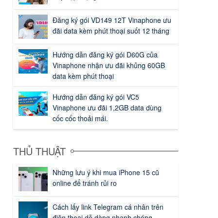
Đăng ký gói VD149 12T Vinaphone ưu
đãi data kèm phút thoại suốt 12 tháng
Hướng dẫn đăng ký gói D60G của
Vinaphone nhận ưu đãi khủng 60GB
data kèm phút thoại
Hướng dẫn đăng ký gói VC5
Vinaphone ưu đãi 1,2GB data dùng
cốc cốc thoải mái.
THỦ THUẬT
Những lưu ý khi mua iPhone 15 cũ
online để tránh rủi ro
Cách lấy link Telegram cá nhân trên
điện thoại dễ dàng nhanh chóng