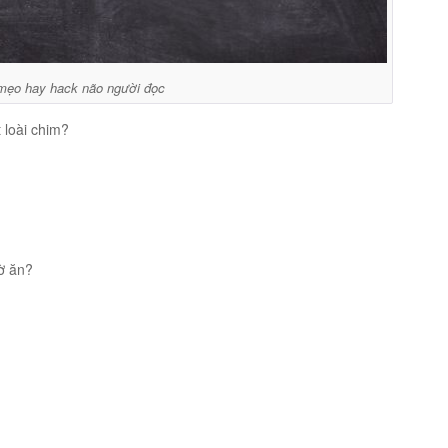
mẹo hay hack não người đọc
 loài chim?
ờ ăn?