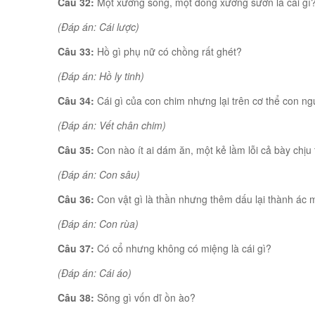
Câu 32:
Một xương sống, một đống xương sườn là cái gì
(Đáp án: Cái lược)
Câu 33:
Hồ gì phụ nữ có chồng rất ghét?
(Đáp án: Hồ ly tinh)
Câu 34:
Cái gì của con chim nhưng lại trên cơ thể con ng
(Đáp án: Vết chân chim)
Câu 35:
Con nào ít ai dám ăn, một kẻ lầm lỗi cả bày chịu
(Đáp án: Con sâu)
Câu 36:
Con vật gì là thần nhưng thêm dấu lại thành ác 
(Đáp án: Con rùa)
Câu 37:
Có cổ nhưng không có miệng là cái gì?
(Đáp án: Cái áo)
Câu 38:
Sông gì vốn dĩ ồn ào?