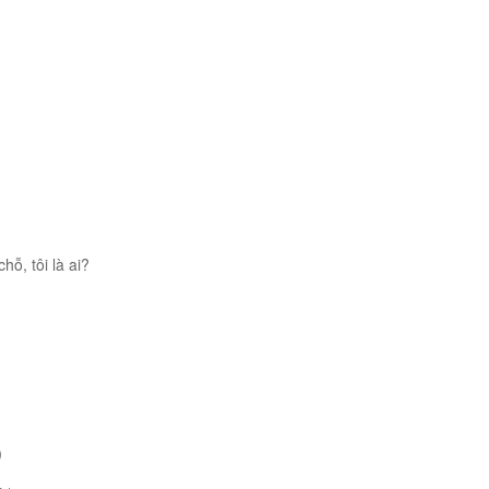
ỗ, tôi là ai?
)