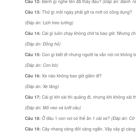
Câu 12:
Bánh gì nghe tên đã thấy đau?
(Đáp án: Bánh Té
Câu 13:
Thứ gì mỗi ngày phải gỡ ra mới có công dụng?
(Đáp án: Lịch treo tường)
Câu 14:
Cái gì luôn chạy không chờ ta bao giờ. Nhưng c
(Đáp án: Đồng hồ)
Câu 15:
Con gì biết đi nhưng người ta vẫn nói nó không bi
(Đáp án: Con bò)
Câu 16:
Xe nào không bao giờ giảm đi?
(Đáp án: Xe tăng)
Câu 17:
Cái gì khi xài thì quăng đi, nhưng khi không xài thì
(Đáp án: Mỏ neo và lưỡi câu)
Câu 18:
Ở đâu 1 con voi có thể ăn 1 cái xe?
(Đáp án: Cờ 
Câu 19:
Cây nhang càng đốt càng ngắn. Vậy cây gì càng 