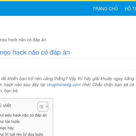
TRANG CHỦ
HỖ T
 mẹo hack não có đáp án
mẹo hack não có đáp án
 đề khiến bạn trở nên căng thẳng? Vậy thì hãy giải khuây ngay bằng
 hack não sau đây tại
vinaphone4g.com
nhé! Chắc chắn bạn sẽ có
n, bạn bè.
 viết
ui siêu hack não có đáp án
ui hài hước
mẹo hay
i trí tuệ rèn tư duy logic