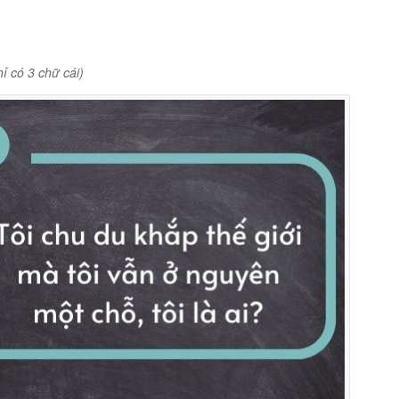
ỉ có 3 chữ cái)