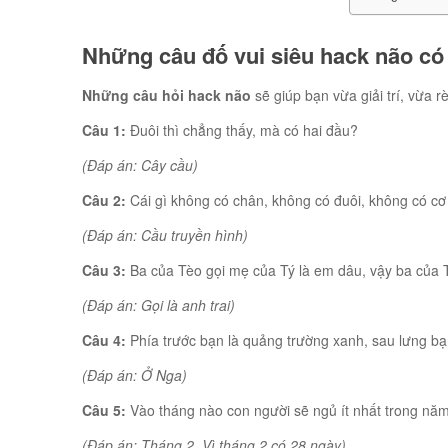
Những câu đố vui siêu hack não có
Những câu hỏi hack não
sẽ giúp bạn vừa giải trí, vừa 
Câu 1:
Đuôi thì chẳng thấy, mà có hai đầu?
(Đáp án: Cây cầu)
Câu 2:
Cái gì không có chân, không có đuôi, không có cơ
(Đáp án: Cầu truyền hình)
Câu 3:
Ba của Tèo gọi mẹ của Tý là em dâu, vậy ba của T
(Đáp án: Gọi là anh trai)
Câu 4:
Phía trước bạn là quảng trường xanh, sau lưng bạ
(Đáp án: Ở Nga)
Câu 5:
Vào tháng nào con người sẽ ngủ ít nhất trong nă
(Đáp án: Tháng 2. Vì tháng 2 có 28 ngày)