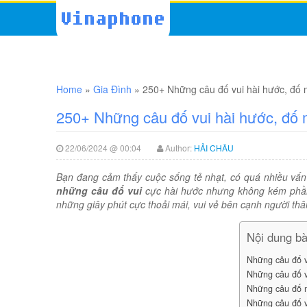
Home
»
Gia Đình
»
250+ Những câu đố vui hài hước, đố
250+ Những câu đố vui hài hước, đố 
22/06/2024 @ 00:04
Author:
HẢI CHÂU
Bạn đang cảm thấy cuộc sống tẻ nhạt, có quá nhiều vấn
những câu đố vui
cực hài hước nhưng không kém phần
những giây phút cực thoải mái, vui vẻ bên cạnh người thâ
Nội dung bài
Những câu đố v
Những câu đố v
Những câu đố 
Những câu đố vu