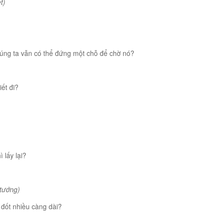
t)
húng ta vẫn có thể đứng một chỗ để chờ nó?
ết đi?
 lấy lại?
tướng)
đốt nhiều càng dài?