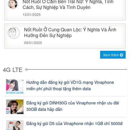
Nốt Ruồi Ở Cằm Bên Trái Nữ: Ý Nghĩa, Tính
Cách, Sự Nghiệp Và Tình Duyên
12/01/2025
Nốt Ruồi Ở Cung Quan Lộc: Ý Nghĩa Và Ảnh
Hưởng Đến Sự Nghiệp
09/01/2025
Xem thêm
4G LTE
Hướng dẫn đăng ký gói VD1G mạng Vinaphone
miễn phí phút thoại tặng thêm data
Đăng ký gói DINH30G của Vinaphone nhận ưu đãi
30GB data hấp dẫn
Đăng ký gói D5 của Vinaphone nhận 1GB chỉ 5000đ