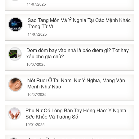
11/07/2025
Sao Tang Môn Và Ý Nghĩa Tại Các Mệnh Khác
Trong Tử Vi
11/07/2025
Đom đóm bay vào nhà là báo điềm gì? Tốt hay
xấu cho gia chủ?
10/07/2025
Nốt Ruồi Ở Tai Nam, Nữ Ý Nghĩa, Mang Vận
Mệnh Như Nào
10/07/2025
Phụ Nữ Có Lòng Bàn Tay Hồng Hào: Ý Nghĩa,
Sức Khỏe Và Tướng Số
19/01/2025