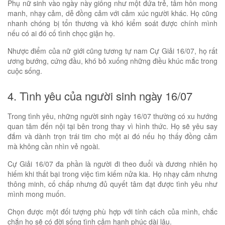
Phụ nữ sinh vào ngày này giống như một đứa trẻ, tâm hồn mong
manh, nhạy cảm, dễ đồng cảm với cảm xúc người khác. Họ cũng
nhanh chóng bị tổn thương và khó kiểm soát được chính mình
nếu có ai đó cố tình chọc giận họ.
Nhược điểm của
nữ giới cũng tương tự nam Cự Giải 16/07, họ rất
ương bướng, cứng đầu, khó bỏ xuống những điều khúc mắc trong
cuộc sống.
4. Tình yêu của người sinh ngày 16/07
Trong tình yêu, những người sinh ngày 16/07 thường có xu hướng
quan tâm đến nội tại bên trong thay vì hình thức.
Họ sẽ yêu say
đắm và dành trọn trái tim cho một ai đó nếu họ thấy đồng cảm
mà không cần nhìn vẻ ngoài.
Cự Giải 16/07 đa phần là người đi theo đuổi và đương nhiên họ
hiếm khi thất bại trong việc tìm kiếm nửa kia. Họ nhạy cảm nhưng
thông minh, cố chấp nhưng đủ quyết tâm đạt được tình yêu như
mình mong muốn.
Chọn được một đối tượng phù hợp với tính cách của mình, chắc
chắn họ sẽ có đời sống tình cảm hạnh phúc dài lâu.