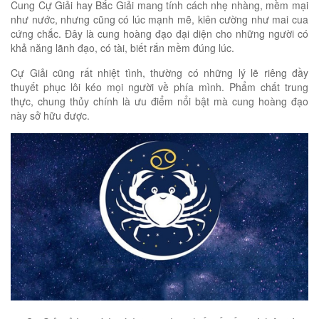
Cung Cự Giải hay Bắc Giải mang tính cách nhẹ nhàng, mềm mại
như nước, nhưng cũng có lúc mạnh mẽ, kiên cường như mai cua
cứng chắc. Đây là cung hoàng đạo đại diện cho những người có
khả năng lãnh đạo, có tài, biết rắn mềm đúng lúc.
Cự Giải cũng rất nhiệt tình, thường có những lý lẽ riêng đầy
thuyết phục lôi kéo mọi người về phía mình. Phẩm chất trung
thực, chung thủy chính là ưu điểm nổi bật mà cung hoàng đạo
này sở hữu được.