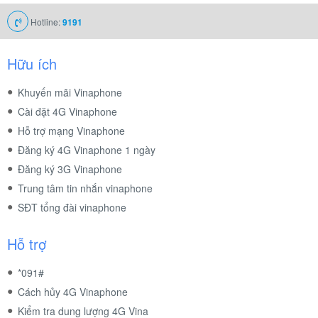
Hotline:
9191
Hữu ích
Khuyến mãi Vinaphone
Cài đặt 4G Vinaphone
Hỗ trợ mạng Vinaphone
Đăng ký 4G Vinaphone 1 ngày
Đăng ký 3G Vinaphone
Trung tâm tin nhắn vinaphone
SĐT tổng đài vinaphone
Hỗ trợ
*091#
Cách hủy 4G Vinaphone
Kiểm tra dung lượng 4G Vina