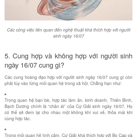
Các công việc liên quan đến nghệ thuật khá thích hợp với người
sinh ngày 16/07
5. Cung hợp và không hợp với người sinh
ngày 16/07 cung gì?
Các cung hoàng đạo hợp với người sinh ngày
16/07 cung gì còn
phải tùy vào từng mối quan hệ trong xã hội. Chẳng hạn như:
Trong quan hệ bạn bè, hợp tác làm ăn, kinh doanh, Thiên Bình,
Bạch Dương chính là “chân ái” của Cự Giải sinh ngày 16/07.
Họ
có thể sẽ đem lại cho nhau một không khí vui vẻ, thỏa mái khi
cùng hợp tác.
Trong mối quan hệ tình cảm, Cự Giải khá thích hợp với Bọ Cạp và