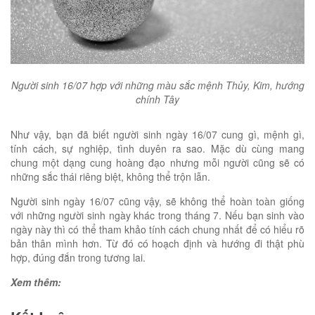
Người sinh 16/07 hợp với những màu sắc mệnh Thủy, Kim, hướng
chính Tây
Như vậy, bạn đã biết người sinh ngày
16/07 cung gì, mệnh gì,
tính cách, sự nghiệp, tình duyên ra sao. Mặc dù cùng mang
chung một dạng cung hoàng đạo nhưng mỗi người cũng sẽ có
những sắc thái riêng biệt, không thể trộn lẫn.
Người sinh ngày 16/07 cũng vậy, sẽ không thể hoàn toàn giống
với những người sinh ngày khác trong tháng 7. Nếu bạn sinh vào
ngày này thì có thể tham khảo tính cách chung nhất để có hiểu rõ
bản thân mình hơn. Từ đó có hoạch định và hướng đi thật phù
hợp, đúng đắn trong tương lai.
Xem thêm: