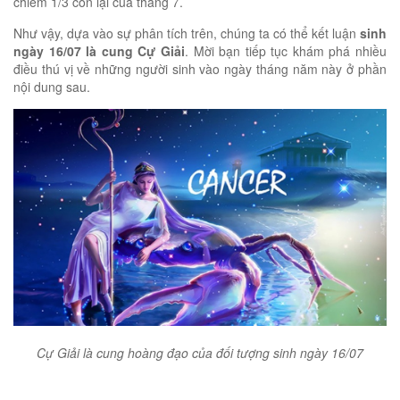
chiếm 1/3 còn lại của tháng 7.
Như vậy, dựa vào sự phân tích trên, chúng ta có thể kết luận
sinh
ngày 16/07 là cung Cự Giải
. Mời bạn tiếp tục khám phá nhiều
điều thú vị về những người sinh vào ngày tháng năm này ở phần
nội dung sau.
Cự Giải là cung hoàng đạo của đối tượng sinh ngày 16/07