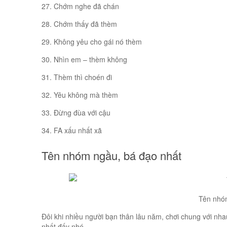
27. Chớm nghe đã chán
28. Chớm thấy đã thèm
29. Không yêu cho gái nó thèm
30. Nhìn em – thèm không
31. Thèm thì choén đi
32. Yêu không mà thèm
33. Đừng đùa với cậu
34. FA xấu nhất xã
Tên nhóm ngầu, bá đạo nhất
Tên nhóm
Đôi khi nhiều người bạn thân lâu năm, chơi chung với nha
nhất đấy nhé.