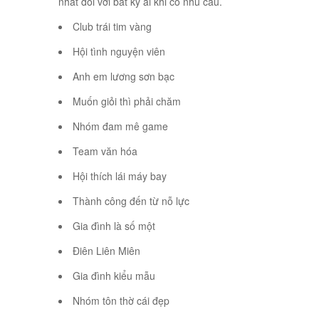
nhất đối với bất kỳ ai khi có nhu cầu.
Club trái tim vàng
Hội tình nguyện viên
Anh em lương sơn bạc
Muốn giỏi thì phải chăm
Nhóm đam mê game
Team văn hóa
Hội thích lái máy bay
Thành công đến từ nỗ lực
Gia đình là số một
Điên Liên Miên
Gia đình kiểu mẫu
Nhóm tôn thờ cái đẹp