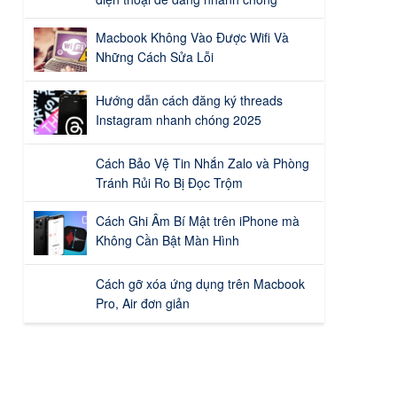
Macbook Không Vào Được Wifi Và
Những Cách Sửa Lỗi
Hướng dẫn cách đăng ký threads
Instagram nhanh chóng 2025
Cách Bảo Vệ Tin Nhắn Zalo và Phòng
Tránh Rủi Ro Bị Đọc Trộm
Cách Ghi Âm Bí Mật trên iPhone mà
Không Cần Bật Màn Hình
Cách gỡ xóa ứng dụng trên Macbook
Pro, Air đơn giản