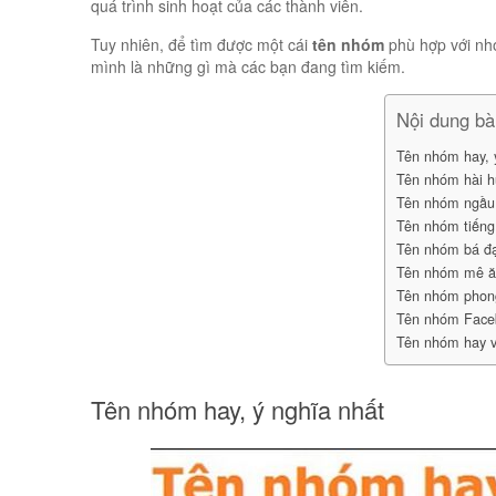
quá trình sinh hoạt của các thành viên.
Tuy nhiên, để tìm được một cái
tên nhóm
phù hợp với nh
mình là những gì mà các bạn đang tìm kiếm.
Nội dung bài
Tên nhóm hay, 
Tên nhóm hài h
Tên nhóm ngầu,
Tên nhóm tiếng
Tên nhóm bá đạ
Tên nhóm mê ă
Tên nhóm phon
Tên nhóm Face
Tên nhóm hay v
Tên nhóm hay, ý nghĩa nhất